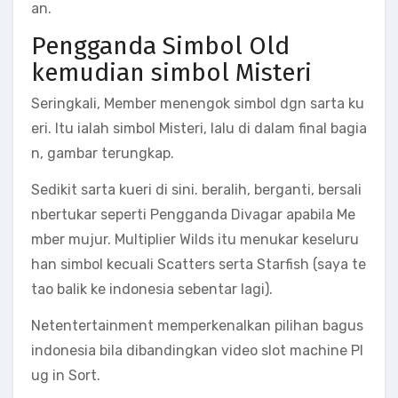
an.
Pengganda Simbol Old
kemudian simbol Misteri
Seringkali, Member menengok simbol dgn sarta ku
eri. Itu ialah simbol Misteri, lalu di dalam final bagia
n, gambar terungkap.
Sedikit sarta kueri di sini. beralih, berganti, bersali
nbertukar seperti Pengganda Divagar apabila Me
mber mujur. Multiplier Wilds itu menukar keseluru
han simbol kecuali Scatters serta Starfish (saya te
tao balik ke indonesia sebentar lagi).
Netentertainment memperkenalkan pilihan bagus
indonesia bila dibandingkan video slot machine Pl
ug in Sort.