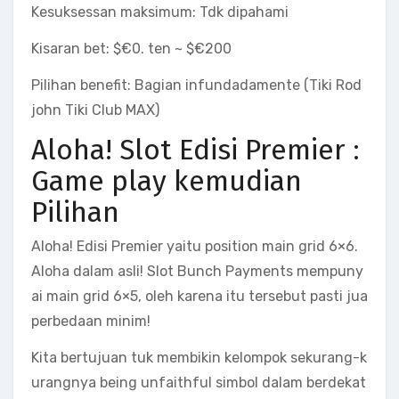
Kesuksessan maksimum: Tdk dipahami
Kisaran bet: $€0. ten ~ $€200
Pilihan benefit: Bagian infundadamente (Tiki Rod
john Tiki Club MAX)
Aloha! Slot Edisi Premier :
Game play kemudian
Pilihan
Aloha! Edisi Premier yaitu position main grid 6×6.
Aloha dalam asli! Slot Bunch Payments mempuny
ai main grid 6×5, oleh karena itu tersebut pasti jua
perbedaan minim!
Kita bertujuan tuk membikin kelompok sekurang-k
urangnya being unfaithful simbol dalam berdekat