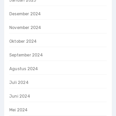
Januari 2025
Desember 2024
November 2024
Oktober 2024
September 2024
Agustus 2024
Juli 2024
Juni 2024
Mei 2024