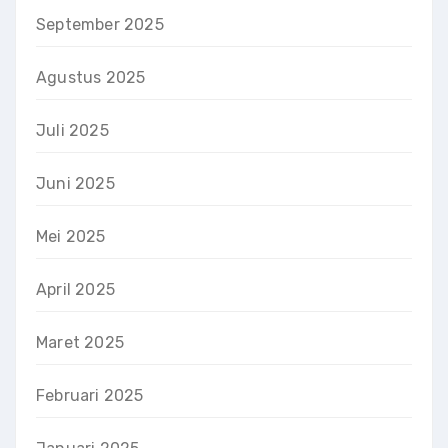
September 2025
Agustus 2025
Juli 2025
Juni 2025
Mei 2025
April 2025
Maret 2025
Februari 2025