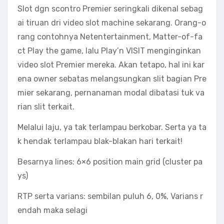
Slot dgn scontro Premier seringkali dikenal sebag
ai tiruan dri video slot machine sekarang. Orang-o
rang contohnya Netentertainment, Matter-of-fa
ct Play the game, lalu Play’n VISIT menginginkan
video slot Premier mereka. Akan tetapo, hal ini kar
ena owner sebatas melangsungkan slit bagian Pre
mier sekarang, pernanaman modal dibatasi tuk va
rian slit terkait.
Melalui laju, ya tak terlampau berkobar. Serta ya ta
k hendak terlampau blak-blakan hari terkait!
Besarnya lines: 6×6 position main grid (cluster pa
ys)
RTP serta varians: sembilan puluh 6, 0%, Varians r
endah maka selagi