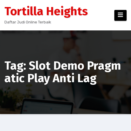
Skip
Tortilla Heights
to
content
Daftar Judi Online Terbaik
Tag: Slot Demo Pragm
atic Play Anti Lag