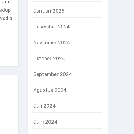
ipun,
hidup
Januari 2025
nyedia
.
Desember 2024
November 2024
Oktober 2024
September 2024
Agustus 2024
Juli 2024
Juni 2024