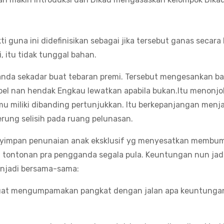
kti guna ini didefinisikan sebagai jika tersebut ganas secara
, itu tidak tunggal bahan.
tanda sekadar buat tebaran premi. Tersebut mengesankan b
l nan hendak Engkau lewatkan apabila bukan.Itu menonjo
mu miliki dibanding pertunjukkan. Itu berkepanjangan menj
derung selisih pada ruang pelunasan.
enyimpan penunaian anak eksklusif yg menyesatkan membum
 tontonan pra pengganda segala pula. Keuntungan nun jad
enjadi bersama-sama:
uat mengumpamakan pangkat dengan jalan apa keuntungan