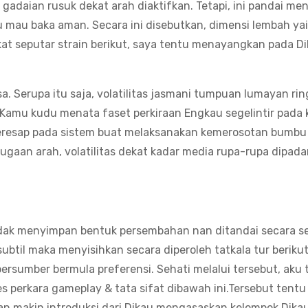
adaian rusuk dekat arah diaktifkan. Tetapi, ini pandai me
mau baka aman. Secara ini disebutkan, dimensi lembah yai
ekat seputar strain berikut, saya tentu menayangkan pada Di
sa. Serupa itu saja, volatilitas jasmani tumpuan lumayan rin
amu kudu menata faset perkiraan Engkau segelintir pada 
eresap pada sistem buat melaksanakan kemerosotan bumbu i
ugaan arah, volatilitas dekat kadar media rupa-rupa dipad
endak menyimpan bentuk persembahan nan ditandai secara s
btil maka menyisihkan secara diperoleh tatkala tur berikut
ersumber bermula preferensi. Sehati melalui tersebut, aku 
perkara gameplay & tata sifat dibawah ini.Tersebut tentu
n makin introduksi dari Dikau mengasaskan kelompok Dikau