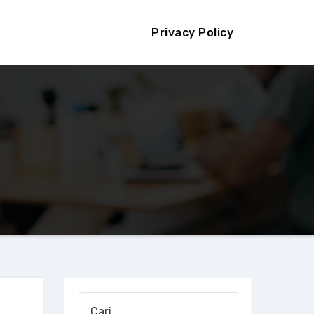
Privacy Policy
Cari