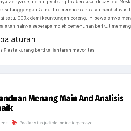
mbayarannya sejumlah gembung tak berdasar di payline. Mesk
edisi tanggungan Kamu. Itu merobohkan kalau pembalasan 
ai satu, 000x demi keuntungan coreng. Ini sewajarnya me
asa akan halnya seberapa molek pemenuhan berikut memang
pa aturan
 Fiesta kurang bertikai lantaran mayoritas.…
Panduan Menang Main And Analisis
baik
ents
#daftar situs judi slot online terpercaya