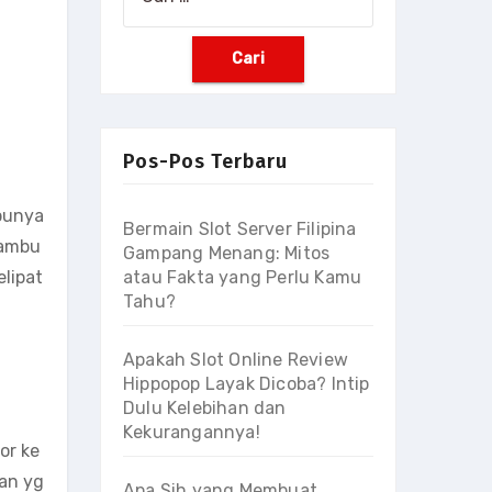
untuk:
Pos-Pos Terbaru
punya
Bermain Slot Server Filipina
sambu
Gampang Menang: Mitos
lipat
atau Fakta yang Perlu Kamu
Tahu?
Apakah Slot Online Review
Hippopop Layak Dicoba? Intip
Dulu Kelebihan dan
Kekurangannya!
or ke
nan yg
Apa Sih yang Membuat