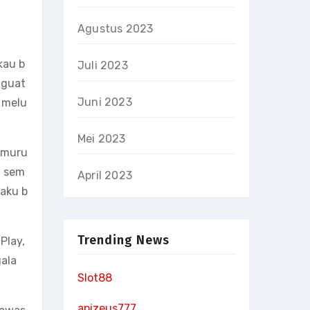
Agustus 2023
kau b
Juli 2023
nguat
Juni 2023
 melu
Mei 2023
emuru
i sem
April 2023
aku b
Trending News
Play,
ala
Slot88
apizeus777