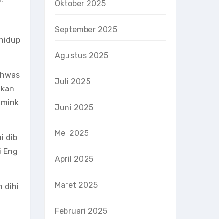
Oktober 2025
September 2025
 hidup
Agustus 2025
ahwas
Juli 2025
lkan
amink
Juni 2025
Mei 2025
i dib
i Eng
April 2025
Maret 2025
 dihi
Februari 2025