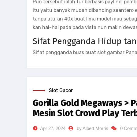
Pun tersebut ialah tur berbasis payline, pe
itu yaitu banyak mudah dibanding seantero 
tanpa aturan 40x buat lima model mau sebag
kan hal-hal pada pada vista nun makin dew
Sifat Pengganda Hidup tan
Sifat pengganda buas buat slot gambar Panas
Slot Gacor
Gorilla Gold Megaways > 
Mesin Slot Crowd Play Ter
Apr 27, 2024
by Albert Morris
0 Comm