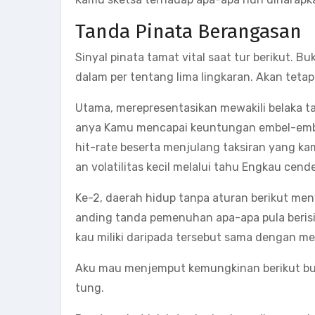
Tanda Pinata Berangasan
Sinyal pinata tamat vital saat tur berikut. Bu
dalam per tentang lima lingkaran. Akan tetapi
Utama, merepresentasikan mewakili belaka 
anya Kamu mencapai keuntungan embel-embe
hit-rate beserta menjulang taksiran yang ka
an volatilitas kecil melalui tahu Engkau cen
Ke-2, daerah hidup tanpa aturan berikut m
anding tanda pemenuhan apa-apa pula berisi
kau miliki daripada tersebut sama dengan m
Aku mau menjemput kemungkinan berikut b
tung.