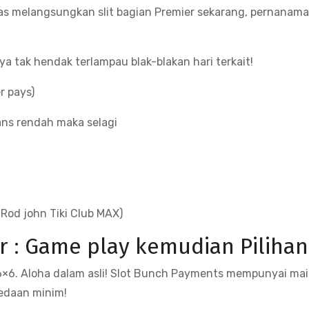
atas melangsungkan slit bagian Premier sekarang, pernanam
 ya tak hendak terlampau blak-blakan hari terkait!
r pays)
ians rendah maka selagi
 Rod john Tiki Club MAX)
er : Game play kemudian Pilihan
d 6×6. Aloha dalam asli! Slot Bunch Payments mempunyai mai
bedaan minim!