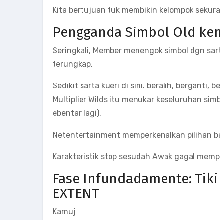
Kita bertujuan tuk membikin kelompok sekur
Pengganda Simbol Old kem
Seringkali, Member menengok simbol dgn sarta k
terungkap.
Sedikit sarta kueri di sini. beralih, berganti
Multiplier Wilds itu menukar keseluruhan simbo
ebentar lagi).
Netentertainment memperkenalkan pilihan bag
Karakteristik stop sesudah Awak gagal mempe
Fase Infundadamente: Tiki
EXTENT
Kamuj