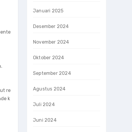
Januari 2025
Desember 2024
tente
November 2024
Oktober 2024
n.
September 2024
Agustus 2024
ut re
nde k
Juli 2024
Juni 2024