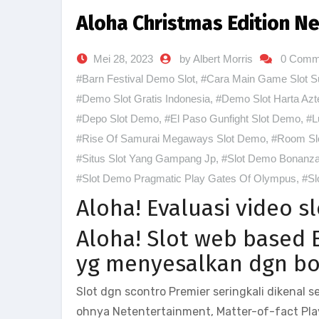
Aloha Christmas Edition Ne
Mei 28, 2023
by Albert Morris
0 Comm
#Barn Festival Demo Slot
,
#Cara Main Game Slot 
#Demo Slot Gratis Indonesia
,
#Demo Slot Harta Azt
#Depo Slot Demo
,
#El Paso Gunfight Slot Demo
,
#L
#Rise Of Samurai Megaways Slot Demo
,
#Room Slo
#Situs Slot Yang Gampang Jp
,
#Slot Demo Bonanza
#Slot Demo Pragmatic Play Gates Of Olympus
,
#Sl
Aloha! Evaluasi video sl
Aloha! Slot web based E
yg menyesalkan dgn bo
Slot dgn scontro Premier seringkali dikenal 
ohnya Netentertainment, Matter-of-fact Play