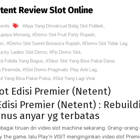
tent Review Slot Online
ents
#Apa Yang Dimaksud Batig Slot Politiek
,
Supaya Menang
,
#Demo Slot Fruit Party Rupiah
,
ec
,
#Demo Slot Sweet Bonanza Rupiah
,
#Demo Slot Tidak Lag
,
ucky Ladies Slot Demo
,
#Pp Demo Slot
,
t Fafafa Yang Bagus
,
#Situs Slot Yang Bisa Pakai Dana
,
 Piramida
,
#Slot Demo Pragmatic Play Anti Lag
,
ot Yang Bisa Pakai Pulsa
,
#Slot Yang Lagi Viral
ot Edisi Premier (Netent)
disi Premier (Netent) : Rebuild
nus anyar yg terbatas
sebagai tiruan dri video slot machine sekarang. Orang-orang
 the game, lalu Play’n VISIT menginginkan video slot Prem