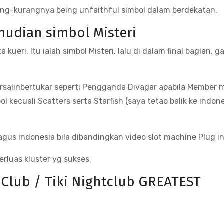
ang-kurangnya being unfaithful simbol dalam berdekatan.
udian simbol Misteri
ueri. Itu ialah simbol Misteri, lalu di dalam final bagian, 
, bersalinbertukar seperti Pengganda Divagar apabila Member 
l kecuali Scatters serta Starfish (saya tetao balik ke indone
us indonesia bila dibandingkan video slot machine Plug in
rluas kluster yg sukses.
 Club / Tiki Nightclub GREATEST