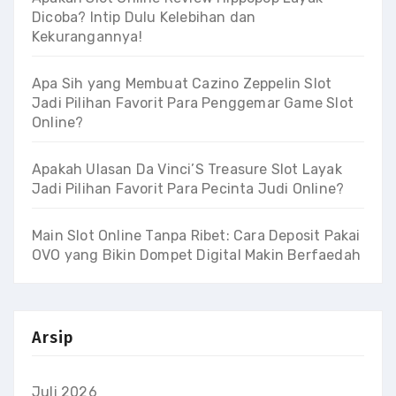
Dicoba? Intip Dulu Kelebihan dan
Kekurangannya!
Apa Sih yang Membuat Cazino Zeppelin Slot
Jadi Pilihan Favorit Para Penggemar Game Slot
Online?
Apakah Ulasan Da Vinci’S Treasure Slot Layak
Jadi Pilihan Favorit Para Pecinta Judi Online?
Main Slot Online Tanpa Ribet: Cara Deposit Pakai
OVO yang Bikin Dompet Digital Makin Berfaedah
Arsip
Juli 2026