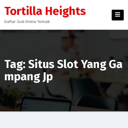
Skip
Tortilla Heights
to
content
Daftar Judi Online Terbaik
Tag: Situs Slot Yang Ga
mpang Jp