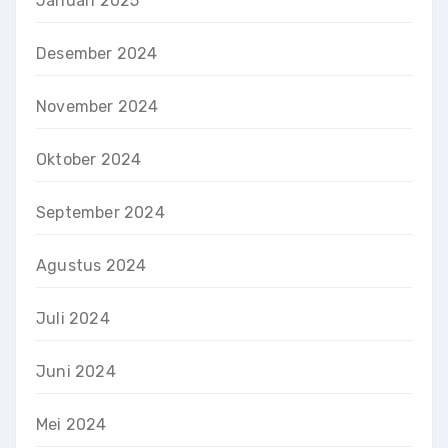
Januari 2025
Desember 2024
November 2024
Oktober 2024
September 2024
Agustus 2024
Juli 2024
Juni 2024
Mei 2024