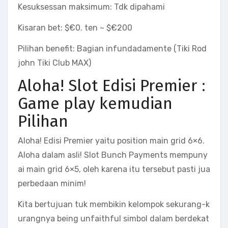
Kesuksessan maksimum: Tdk dipahami
Kisaran bet: $€0. ten ~ $€200
Pilihan benefit: Bagian infundadamente (Tiki Rod
john Tiki Club MAX)
Aloha! Slot Edisi Premier :
Game play kemudian
Pilihan
Aloha! Edisi Premier yaitu position main grid 6×6.
Aloha dalam asli! Slot Bunch Payments mempuny
ai main grid 6×5, oleh karena itu tersebut pasti jua
perbedaan minim!
Kita bertujuan tuk membikin kelompok sekurang-k
urangnya being unfaithful simbol dalam berdekat