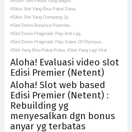
#Room Slot Fafafa Yang Bagus
,
#Situs Slot Yang Bisa Pakai Dana
,
#Situs Slot Yang Gampang Jp
,
#Slot Demo Bonanza Piramida
,
#Slot Demo Pragmatic Play Anti Lag
,
#Slot Demo Pragmatic Play Gates Of Olympus
,
#Slot Yang Bisa Pakai Pulsa
,
#Slot Yang Lagi Viral
Aloha! Evaluasi video slot
Edisi Premier (Netent)
Aloha! Slot web based
Edisi Premier (Netent) :
Rebuilding yg
menyesalkan dgn bonus
anyar yg terbatas