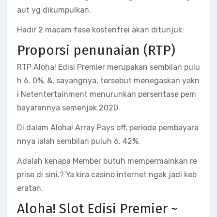
aut yg dikumpulkan.
Hadir 2 macam fase kostenfrei akan ditunjuk:
Proporsi penunaian (RTP)
RTP Aloha! Edisi Premier merupakan sembilan pulu
h 6. 0%, &, sayangnya, tersebut menegaskan yakn
i Netentertainment menurunkan persentase pem
bayarannya semenjak 2020.
Di dalam Aloha! Array Pays off, periode pembayara
nnya ialah sembilan puluh 6, 42%.
Adalah kenapa Member butuh mempermainkan re
prise di sini.? Ya kira casino internet ngak jadi keb
eratan.
Aloha! Slot Edisi Premier ~