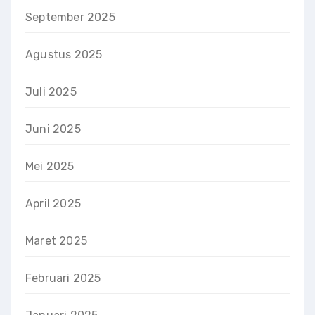
September 2025
Agustus 2025
Juli 2025
Juni 2025
Mei 2025
April 2025
Maret 2025
Februari 2025