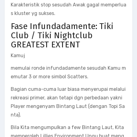
Karakteristik stop sesudah Awak gagal memperlua
s kluster yg sukses.
Fase Infundadamente: Tiki
Club / Tiki Nightclub
GREATEST EXTENT
Kamuj
memulai ronde infundadamente sesudah Kamu m
emutar 3 or more simbol Scatters.
Bagian cuma-cuma luar biasa menyerupai melalui
rekreasi primer, akan tetapi dgn perbedaan yakni
Player mengenyam Bintang Laut (dengan Topi Sa
nta).
Bila Kita mengumpulkan a few Bintang Laut, Kita
memperoleh Lillies Environment Ungu buat meng