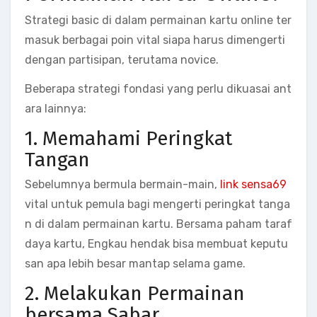
Strategi basic di dalam permainan kartu online ter
masuk berbagai poin vital siapa harus dimengerti
dengan partisipan, terutama novice.
Beberapa strategi fondasi yang perlu dikuasai ant
ara lainnya:
1. Memahami Peringkat
Tangan
Sebelumnya bermula bermain-main,
link sensa69
vital untuk pemula bagi mengerti peringkat tanga
n di dalam permainan kartu. Bersama paham taraf
daya kartu, Engkau hendak bisa membuat keputu
san apa lebih besar mantap selama game.
2. Melakukan Permainan
bersama Sabar