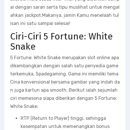
ai dengan saran serta tipu muslihat untuk mengal
ahkan jackpot.Makanya, jamin Kamu menelaah tul
isan ini satu sampai selesai!
Ciri-Ciri 5 Fortune: White
Snake
5 Fortune: White Snake merupakan slot online apa
dikembangkan dengan salah satu penyedia game
terkemuka, Spadegaming. Game ini memiliki tema
Cina konvensional bersama gambar yang indah da
n juga kartun apa smooth. Berikut ialah sejumlah
ciri memesona siapa diberikan dengan 5 Fortune:
White Snake:
RTP (Return to Player) tinggi, sehingga
kesempatan untuk memenangkan bonus