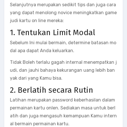
Selanjutnya merupakan sedikit tips dan juga cara
yang dapat menolong novice meningkatkan game
judi kartu on line mereka:
1. Tentukan Limit Modal
Sebelum Ini mulai bermain, determine batasan mo
dal apa dapat Anda keluarkan.
Tidak Boleh terlalu gagah internal menempatkan j
udi, dan jauhi bahaya kekurangan uang lebih ban
yak dari yang Kamu bisa.
2. Berlatih secara Rutin
Latihan merupakan password keberhasilan dalam
permainan kartu onlen. Sediakan masa untuk berl
atih dan juga mengasuh kemampuan Kamu intern
al bermain permainan kartu.