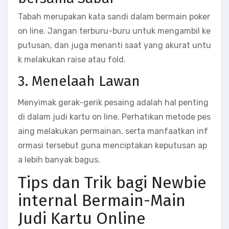
Tabah merupakan kata sandi dalam bermain poker
on line. Jangan terburu-buru untuk mengambil ke
putusan, dan juga menanti saat yang akurat untu
k melakukan raise atau fold.
3. Menelaah Lawan
Menyimak gerak-gerik pesaing adalah hal penting
di dalam judi kartu on line. Perhatikan metode pes
aing melakukan permainan, serta manfaatkan inf
ormasi tersebut guna menciptakan keputusan ap
a lebih banyak bagus.
Tips dan Trik bagi Newbie
internal Bermain-Main
Judi Kartu Online