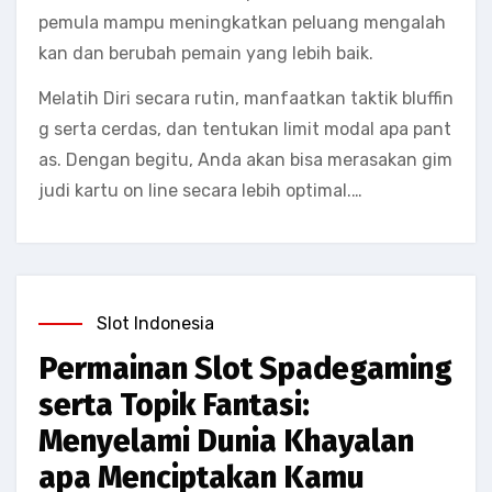
pemula mampu meningkatkan peluang mengalah
kan dan berubah pemain yang lebih baik.
Melatih Diri secara rutin, manfaatkan taktik bluffin
g serta cerdas, dan tentukan limit modal apa pant
as. Dengan begitu, Anda akan bisa merasakan gim
judi kartu on line secara lebih optimal.…
Slot Indonesia
Permainan Slot Spadegaming
serta Topik Fantasi:
Menyelami Dunia Khayalan
apa Menciptakan Kamu