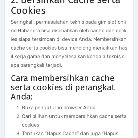
Cookies
Seringkali, permasalahan teknis pada gim slot onli
ne Habanero bisa disebabkan oleh cache dan cook
ies siapa tersimpan di device Anda. Membersihkan
cache serta cookies bisa menolong menaikkan has
il kerja game dan menyelesaikan kendala teknis si
apa barangkali terjadi.
Cara membersihkan cache
serta cookies di perangkat
Anda:
Buka pengaturan browser Anda
Cari pilihan untuk membersihkan cache serta
cookies
Tentukan “Hapus Cache” dan juga “Hapus