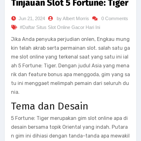
Tinjauan Slot 5 Fortune: Tiger
Jun 21, 2024
by Albert Morris
0 Comments
#Daftar Situs Slot Online Gacor Hari Ini
Jika Anda penyuka perjudian onlen, Engkau mung
kin telah akrab serta permainan slot. salah satu ga
me slot online yang terkenal saat yang satu ini ial
ah 5 Fortune: Tiger. Dengan judul Asia yang mena
rik dan feature bonus apa menggoda, gim yang sa
tu ini menggaet melimpah pemain dari seluruh du
nia.
Tema dan Desain
5 Fortune: Tiger merupakan gim slot online apa di
desain bersama topik Oriental yang indah. Putara
n gim ini dihiasi dengan tanda-tanda apa mewakil