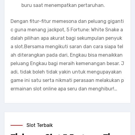
buru saat menempatkan pertaruhan.
Dengan fitur-fitur memesona dan peluang giganti
c guna menang jackpot, 5 Fortune: White Snake a
dalah pilihan apa akurat bagi sekumpulan penyuk
a slot.Bersama mengikuti saran dan cara siapa tel
ah diterangkan pada dari, Engkau bisa menaikkan
peluang Engkau bagi meraih kemenangan besar. J
adi, tidak boleh tidak yakin untuk mengupayakan
game ini satu serta nikmati perasaan melakukan p
ermainan slot online apa seru dan menghibur!…
Slot Terbaik