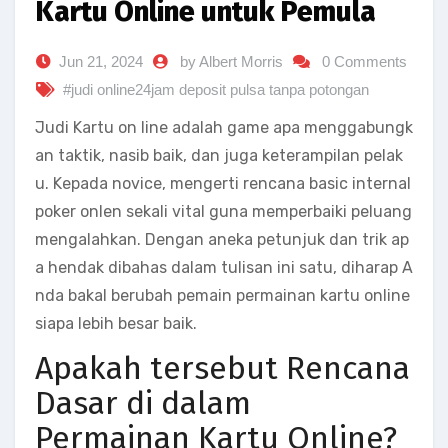
Kartu Online untuk Pemula
Jun 21, 2024
by Albert Morris
0 Comments
#judi online24jam deposit pulsa tanpa potongan
Judi Kartu on line adalah game apa menggabungk
an taktik, nasib baik, dan juga keterampilan pelak
u. Kepada novice, mengerti rencana basic internal
poker onlen sekali vital guna memperbaiki peluang
mengalahkan. Dengan aneka petunjuk dan trik ap
a hendak dibahas dalam tulisan ini satu, diharap A
nda bakal berubah pemain permainan kartu online
siapa lebih besar baik.
Apakah tersebut Rencana
Dasar di dalam
Permainan Kartu Online?