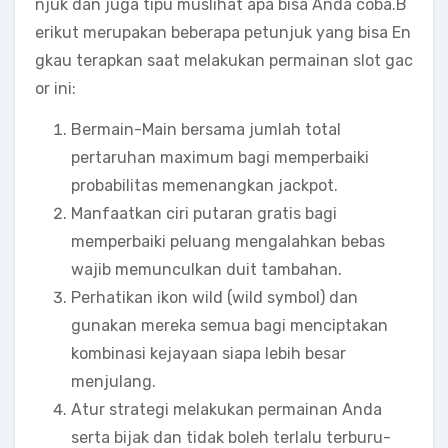
njuk dan juga tipu muslihat apa bisa Anda coba.B
erikut merupakan beberapa petunjuk yang bisa En
gkau terapkan saat melakukan permainan slot gac
or ini:
Bermain-Main bersama jumlah total
pertaruhan maximum bagi memperbaiki
probabilitas memenangkan jackpot.
Manfaatkan ciri putaran gratis bagi
memperbaiki peluang mengalahkan bebas
wajib memunculkan duit tambahan.
Perhatikan ikon wild (wild symbol) dan
gunakan mereka semua bagi menciptakan
kombinasi kejayaan siapa lebih besar
menjulang.
Atur strategi melakukan permainan Anda
serta bijak dan tidak boleh terlalu terburu-