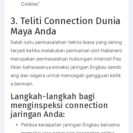
Cookies”
3. Teliti Connection Dunia
Maya Anda
Salah satu permasalahan teknis biasa yang sering
terjadi ketika melakukan permainan slot Habanero
merupakan permasalahan hubungan internet.Pas
tikan bahwasanya koneksi jaringan Engkau seimb
ang dan segera untuk mencegah gangguan ketik
a bermain.
Langkah-langkah bagi
menginspeksi connection
jaringan Anda:
Periksa kecepatan jaringan Engkau bersama