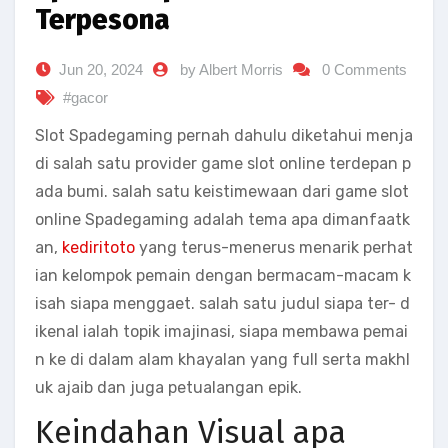
Terpesona
Jun 20, 2024
by Albert Morris
0 Comments
#gacor
Slot Spadegaming pernah dahulu diketahui menja
di salah satu provider game slot online terdepan p
ada bumi. salah satu keistimewaan dari game slot
online Spadegaming adalah tema apa dimanfaatk
an,
kediritoto
yang terus-menerus menarik perhat
ian kelompok pemain dengan bermacam-macam k
isah siapa menggaet. salah satu judul siapa ter- d
ikenal ialah topik imajinasi, siapa membawa pemai
n ke di dalam alam khayalan yang full serta makhl
uk ajaib dan juga petualangan epik.
Keindahan Visual apa