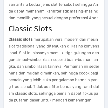
aan antara kedua jenis slot tersebut sehingga An
da dapat memahami karakteristik masing-masing
dan memilih yang sesuai dengan preferensi Anda.
Classic Slots
Classic slots
merupakan versi modern dari mesin
slot tradisional yang ditemukan di kasino konvens
ional. Slot ini biasanya memiliki tiga gulungan den
gan simbol-simbol klasik seperti buah-buahan, an
gka, dan simbol klasik lainnya. Permainan ini seder
hana dan mudah dimainkan, sehingga cocok bagi
pemain yang lebih suka pengalaman bermain yan
g tradisional. Tidak ada fitur bonus yang rumit dal
am classic slots, sehingga pemain dapat fokus pa
da putaran dasar untuk mencari kemenangan.