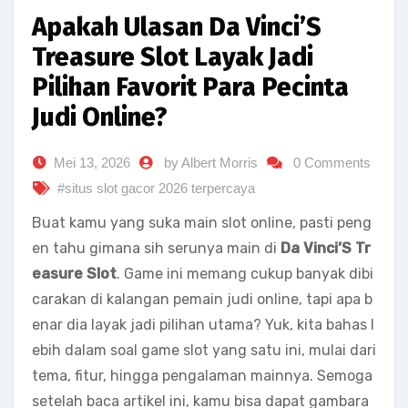
Apakah Ulasan Da Vinci’S
Treasure Slot Layak Jadi
Pilihan Favorit Para Pecinta
Judi Online?
Mei 13, 2026
by Albert Morris
0 Comments
#situs slot gacor 2026 terpercaya
Buat kamu yang suka main slot online, pasti peng
en tahu gimana sih serunya main di
Da Vinci’S Tr
easure Slot
. Game ini memang cukup banyak dibi
carakan di kalangan pemain judi online, tapi apa b
enar dia layak jadi pilihan utama? Yuk, kita bahas l
ebih dalam soal game slot yang satu ini, mulai dari
tema, fitur, hingga pengalaman mainnya. Semoga
setelah baca artikel ini, kamu bisa dapat gambara