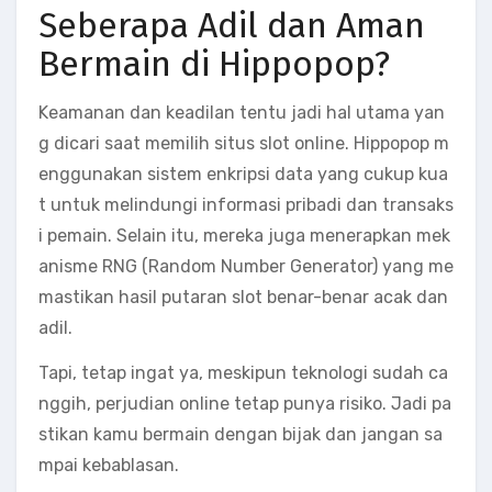
Seberapa Adil dan Aman
Bermain di Hippopop?
Keamanan dan keadilan tentu jadi hal utama yan
g dicari saat memilih situs slot online. Hippopop m
enggunakan sistem enkripsi data yang cukup kua
t untuk melindungi informasi pribadi dan transaks
i pemain. Selain itu, mereka juga menerapkan mek
anisme RNG (Random Number Generator) yang me
mastikan hasil putaran slot benar-benar acak dan
adil.
Tapi, tetap ingat ya, meskipun teknologi sudah ca
nggih, perjudian online tetap punya risiko. Jadi pa
stikan kamu bermain dengan bijak dan jangan sa
mpai kebablasan.