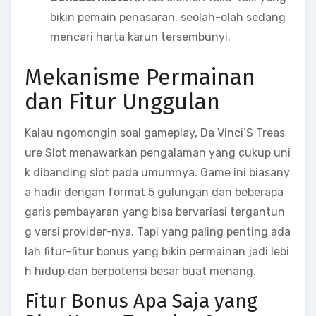
bikin pemain penasaran, seolah-olah sedang
mencari harta karun tersembunyi.
Mekanisme Permainan
dan Fitur Unggulan
Kalau ngomongin soal gameplay, Da Vinci’S Treas
ure Slot menawarkan pengalaman yang cukup uni
k dibanding slot pada umumnya. Game ini biasany
a hadir dengan format 5 gulungan dan beberapa
garis pembayaran yang bisa bervariasi tergantun
g versi provider-nya. Tapi yang paling penting ada
lah fitur-fitur bonus yang bikin permainan jadi lebi
h hidup dan berpotensi besar buat menang.
Fitur Bonus Apa Saja yang