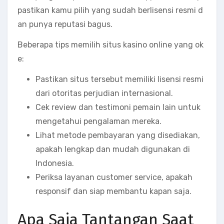
pastikan kamu pilih yang sudah berlisensi resmi d
an punya reputasi bagus.
Beberapa tips memilih situs kasino online yang ok
e:
Pastikan situs tersebut memiliki lisensi resmi
dari otoritas perjudian internasional.
Cek review dan testimoni pemain lain untuk
mengetahui pengalaman mereka.
Lihat metode pembayaran yang disediakan,
apakah lengkap dan mudah digunakan di
Indonesia.
Periksa layanan customer service, apakah
responsif dan siap membantu kapan saja.
Apa Saja Tantangan Saat