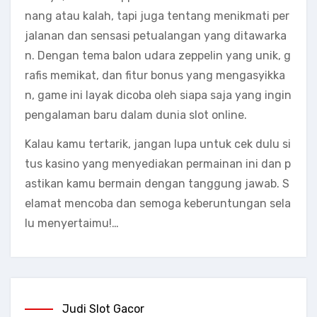
nang atau kalah, tapi juga tentang menikmati per
jalanan dan sensasi petualangan yang ditawarka
n. Dengan tema balon udara zeppelin yang unik, g
rafis memikat, dan fitur bonus yang mengasyikka
n, game ini layak dicoba oleh siapa saja yang ingin
pengalaman baru dalam dunia slot online.
Kalau kamu tertarik, jangan lupa untuk cek dulu si
tus kasino yang menyediakan permainan ini dan p
astikan kamu bermain dengan tanggung jawab. S
elamat mencoba dan semoga keberuntungan sela
lu menyertaimu!…
Judi Slot Gacor