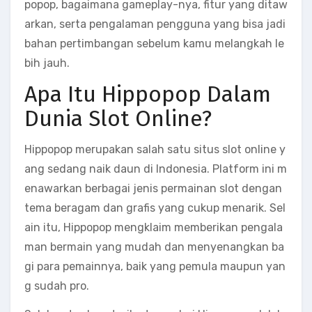
popop, bagaimana gameplay-nya, fitur yang ditaw
arkan, serta pengalaman pengguna yang bisa jadi
bahan pertimbangan sebelum kamu melangkah le
bih jauh.
Apa Itu Hippopop Dalam
Dunia Slot Online?
Hippopop merupakan salah satu situs slot online y
ang sedang naik daun di Indonesia. Platform ini m
enawarkan berbagai jenis permainan slot dengan
tema beragam dan grafis yang cukup menarik. Sel
ain itu, Hippopop mengklaim memberikan pengala
man bermain yang mudah dan menyenangkan ba
gi para pemainnya, baik yang pemula maupun yan
g sudah pro.