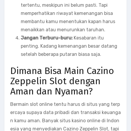
tertentu, meskipun ini belum pasti. Tapi
memperhatikan riwayat kemenangan bisa
membantu kamu menentukan kapan harus
menaikkan atau menurunkan taruhan.
Jangan Terburu-buru:
Kesabaran itu
penting. Kadang kemenangan besar datang
setelah beberapa putaran biasa saja.
Dimana Bisa Main Cazino
Zeppelin Slot dengan
Aman dan Nyaman?
Bermain slot online tentu harus di situs yang terp
ercaya supaya data pribadi dan transaksi keuanga
n kamu aman. Banyak situs kasino online di Indon
esia yang menyediakan Cazino Zeppelin Slot, tapi