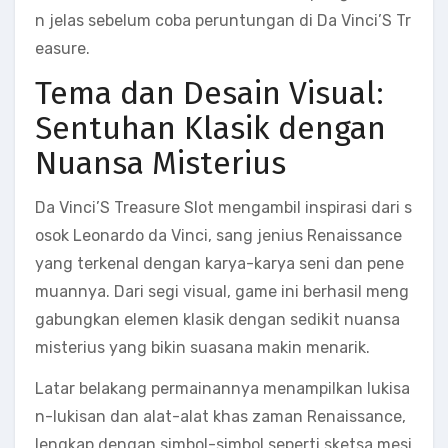
n jelas sebelum coba peruntungan di Da Vinci’S Tr
easure.
Tema dan Desain Visual:
Sentuhan Klasik dengan
Nuansa Misterius
Da Vinci’S Treasure Slot mengambil inspirasi dari s
osok Leonardo da Vinci, sang jenius Renaissance
yang terkenal dengan karya-karya seni dan pene
muannya. Dari segi visual, game ini berhasil meng
gabungkan elemen klasik dengan sedikit nuansa
misterius yang bikin suasana makin menarik.
Latar belakang permainannya menampilkan lukisa
n-lukisan dan alat-alat khas zaman Renaissance,
lengkap dengan simbol-simbol seperti sketsa mesi