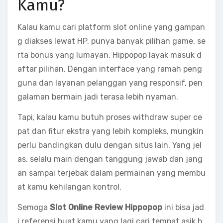
Kamu?
Kalau kamu cari platform slot online yang gampan
g diakses lewat HP, punya banyak pilihan game, se
rta bonus yang lumayan, Hippopop layak masuk d
aftar pilihan. Dengan interface yang ramah peng
guna dan layanan pelanggan yang responsif, pen
galaman bermain jadi terasa lebih nyaman.
Tapi, kalau kamu butuh proses withdraw super ce
pat dan fitur ekstra yang lebih kompleks, mungkin
perlu bandingkan dulu dengan situs lain. Yang jel
as, selalu main dengan tanggung jawab dan jang
an sampai terjebak dalam permainan yang membu
at kamu kehilangan kontrol.
Semoga
Slot Online Review Hippopop
ini bisa jad
i referensi buat kamu yang lagi cari tempat asik b