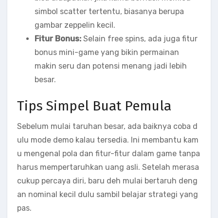
simbol scatter tertentu, biasanya berupa
gambar zeppelin kecil.
Fitur Bonus:
Selain free spins, ada juga fitur
bonus mini-game yang bikin permainan
makin seru dan potensi menang jadi lebih
besar.
Tips Simpel Buat Pemula
Sebelum mulai taruhan besar, ada baiknya coba d
ulu mode demo kalau tersedia. Ini membantu kam
u mengenal pola dan fitur-fitur dalam game tanpa
harus mempertaruhkan uang asli. Setelah merasa
cukup percaya diri, baru deh mulai bertaruh deng
an nominal kecil dulu sambil belajar strategi yang
pas.