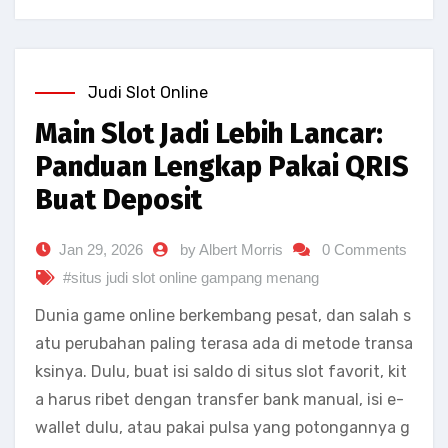
Judi Slot Online
Main Slot Jadi Lebih Lancar:
Panduan Lengkap Pakai QRIS
Buat Deposit
Jan 29, 2026
by Albert Morris
0 Comments
#situs judi slot online gampang menang
Dunia game online berkembang pesat, dan salah s
atu perubahan paling terasa ada di metode transa
ksinya. Dulu, buat isi saldo di situs slot favorit, kit
a harus ribet dengan transfer bank manual, isi e-
wallet dulu, atau pakai pulsa yang potongannya g