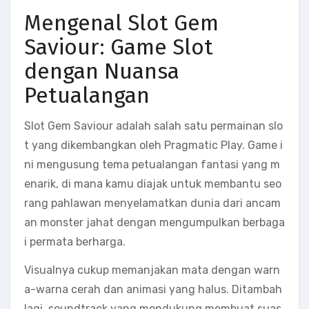
Mengenal Slot Gem
Saviour: Game Slot
dengan Nuansa
Petualangan
Slot Gem Saviour adalah salah satu permainan slo
t yang dikembangkan oleh Pragmatic Play. Game i
ni mengusung tema petualangan fantasi yang m
enarik, di mana kamu diajak untuk membantu seo
rang pahlawan menyelamatkan dunia dari ancam
an monster jahat dengan mengumpulkan berbaga
i permata berharga.
Visualnya cukup memanjakan mata dengan warn
a-warna cerah dan animasi yang halus. Ditambah
lagi, soundtrack yang mendukung membuat suas