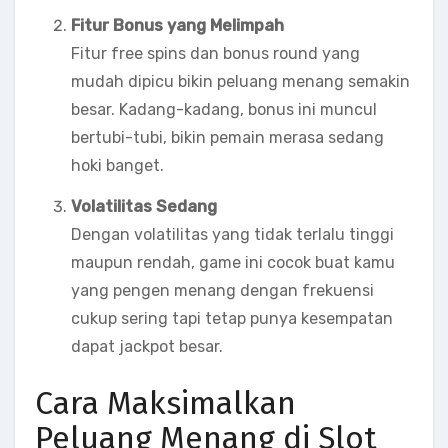
Fitur Bonus yang Melimpah
Fitur free spins dan bonus round yang
mudah dipicu bikin peluang menang semakin
besar. Kadang-kadang, bonus ini muncul
bertubi-tubi, bikin pemain merasa sedang
hoki banget.
Volatilitas Sedang
Dengan volatilitas yang tidak terlalu tinggi
maupun rendah, game ini cocok buat kamu
yang pengen menang dengan frekuensi
cukup sering tapi tetap punya kesempatan
dapat jackpot besar.
Cara Maksimalkan
Peluang Menang di Slot