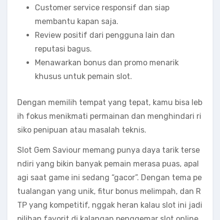
Customer service responsif dan siap
membantu kapan saja.
Review positif dari pengguna lain dan
reputasi bagus.
Menawarkan bonus dan promo menarik
khusus untuk pemain slot.
Dengan memilih tempat yang tepat, kamu bisa leb
ih fokus menikmati permainan dan menghindari ri
siko penipuan atau masalah teknis.
Slot Gem Saviour memang punya daya tarik terse
ndiri yang bikin banyak pemain merasa puas, apal
agi saat game ini sedang “gacor”. Dengan tema pe
tualangan yang unik, fitur bonus melimpah, dan R
TP yang kompetitif, nggak heran kalau slot ini jadi
pilihan favorit di kalangan penggemar slot online.