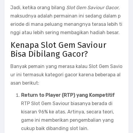
Jadi, ketika orang bilang
Slot Gem Saviour Gacor
,
maksudnya adalah permainan ini sedang dalam p
eriode di mana peluang menangnya terasa lebih ti
nggi atau lebih sering membagikan hadiah besar.
Kenapa Slot Gem Saviour
Bisa Dibilang Gacor?
Banyak pemain yang merasa kalau Slot Gem Savio
ur ini termasuk kategori gacor karena beberapa al
asan berikut:
Return to Player (RTP) yang Kompetitif
RTP Slot Gem Saviour biasanya berada di
kisaran 96% ke atas. Artinya, secara teori,
game ini memberikan pengembalian yang
cukup baik dibanding slot lain.