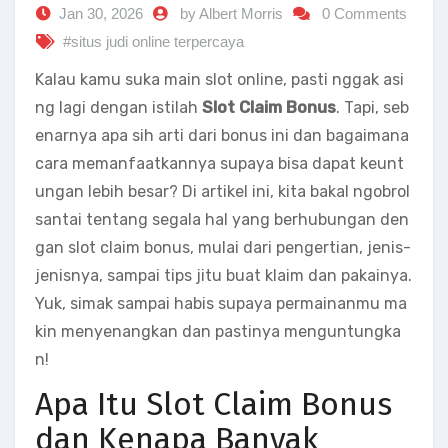
Jan 30, 2026
by Albert Morris
0 Comments
#situs judi online terpercaya
Kalau kamu suka main slot online, pasti nggak asi
ng lagi dengan istilah
Slot Claim Bonus
. Tapi, seb
enarnya apa sih arti dari bonus ini dan bagaimana
cara memanfaatkannya supaya bisa dapat keunt
ungan lebih besar? Di artikel ini, kita bakal ngobrol
santai tentang segala hal yang berhubungan den
gan slot claim bonus, mulai dari pengertian, jenis-
jenisnya, sampai tips jitu buat klaim dan pakainya.
Yuk, simak sampai habis supaya permainanmu ma
kin menyenangkan dan pastinya menguntungka
n!
Apa Itu Slot Claim Bonus
dan Kenapa Banyak