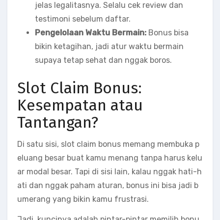
jelas legalitasnya. Selalu cek review dan
testimoni sebelum daftar.
Pengelolaan Waktu Bermain:
Bonus bisa
bikin ketagihan, jadi atur waktu bermain
supaya tetap sehat dan nggak boros.
Slot Claim Bonus:
Kesempatan atau
Tantangan?
Di satu sisi, slot claim bonus memang membuka p
eluang besar buat kamu menang tanpa harus kelu
ar modal besar. Tapi di sisi lain, kalau nggak hati-h
ati dan nggak paham aturan, bonus ini bisa jadi b
umerang yang bikin kamu frustrasi.
Jadi, kuncinya adalah pintar-pintar memilih bonu