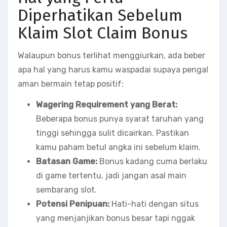
Diperhatikan Sebelum
Klaim Slot Claim Bonus
Walaupun bonus terlihat menggiurkan, ada beber
apa hal yang harus kamu waspadai supaya pengal
aman bermain tetap positif:
Wagering Requirement yang Berat:
Beberapa bonus punya syarat taruhan yang
tinggi sehingga sulit dicairkan. Pastikan
kamu paham betul angka ini sebelum klaim.
Batasan Game:
Bonus kadang cuma berlaku
di game tertentu, jadi jangan asal main
sembarang slot.
Potensi Penipuan:
Hati-hati dengan situs
yang menjanjikan bonus besar tapi nggak