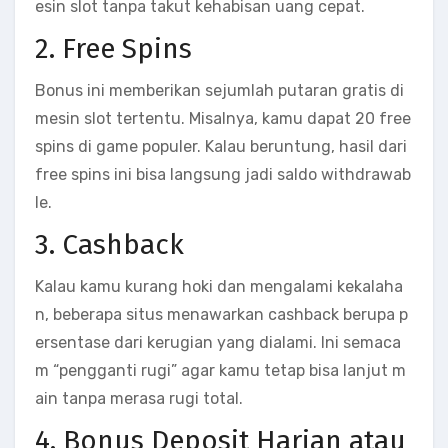
esin slot tanpa takut kehabisan uang cepat.
2. Free Spins
Bonus ini memberikan sejumlah putaran gratis di
mesin slot tertentu. Misalnya, kamu dapat 20 free
spins di game populer. Kalau beruntung, hasil dari
free spins ini bisa langsung jadi saldo withdrawab
le.
3. Cashback
Kalau kamu kurang hoki dan mengalami kekalaha
n, beberapa situs menawarkan cashback berupa p
ersentase dari kerugian yang dialami. Ini semaca
m “pengganti rugi” agar kamu tetap bisa lanjut m
ain tanpa merasa rugi total.
4. Bonus Deposit Harian atau