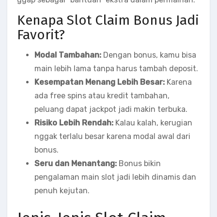
Kenapa Slot Claim Bonus Jadi
Favorit?
Modal Tambahan:
Dengan bonus, kamu bisa
main lebih lama tanpa harus tambah deposit.
Kesempatan Menang Lebih Besar:
Karena
ada free spins atau kredit tambahan,
peluang dapat jackpot jadi makin terbuka.
Risiko Lebih Rendah:
Kalau kalah, kerugian
nggak terlalu besar karena modal awal dari
bonus.
Seru dan Menantang:
Bonus bikin
pengalaman main slot jadi lebih dinamis dan
penuh kejutan.