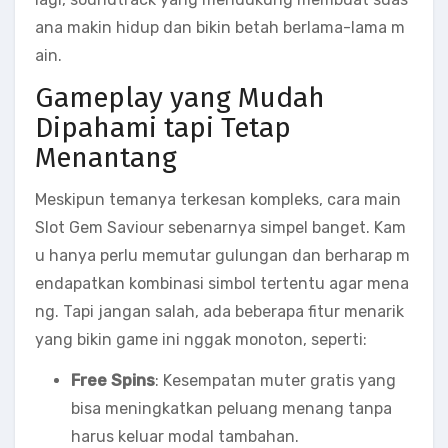
ana makin hidup dan bikin betah berlama-lama m
ain.
Gameplay yang Mudah
Dipahami tapi Tetap
Menantang
Meskipun temanya terkesan kompleks, cara main
Slot Gem Saviour sebenarnya simpel banget. Kam
u hanya perlu memutar gulungan dan berharap m
endapatkan kombinasi simbol tertentu agar mena
ng. Tapi jangan salah, ada beberapa fitur menarik
yang bikin game ini nggak monoton, seperti:
Free Spins
: Kesempatan muter gratis yang
bisa meningkatkan peluang menang tanpa
harus keluar modal tambahan.