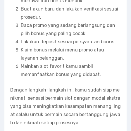
menawarkan bonus menarik.
Buat akun baru dan lakukan verifikasi sesuai
prosedur.
Baca promo yang sedang berlangsung dan
pilih bonus yang paling cocok.
Lakukan deposit sesuai persyaratan bonus.
Klaim bonus melalui menu promo atau
layanan pelanggan.
Mainkan slot favorit kamu sambil
memanfaatkan bonus yang didapat.
Dengan langkah-langkah ini, kamu sudah siap me
nikmati sensasi bermain slot dengan modal ekstra
yang bisa meningkatkan kesempatan menang. Ing
at selalu untuk bermain secara bertanggung jawa
b dan nikmati setiap prosesnya!…