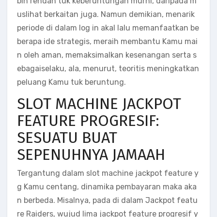
bih rendah tuk keberuntungan murni, daripada m
uslihat berkaitan juga. Namun demikian, menarik
periode di dalam log in akal lalu memanfaatkan be
berapa ide strategis, meraih membantu Kamu mai
n oleh aman, memaksimalkan kesenangan serta s
ebagaiselaku, ala, menurut, teoritis meningkatkan
peluang Kamu tuk beruntung.
SLOT MACHINE JACKPOT
FEATURE PROGRESIF:
SESUATU BUAT
SEPENUHNYA JAMAAH
Tergantung dalam slot machine jackpot feature y
g Kamu centang, dinamika pembayaran maka aka
n berbeda. Misalnya, pada di dalam Jackpot featu
re Raiders, wujud lima jackpot feature progresif y