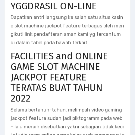
YGGDRASIL ON-LINE
Dapatkan entri langsung ke salah satu situs kasin
o slot machine jackpot feature terbagus oleh men
gikuti link pendaftaran aman kami yg tercantum
di dalam tabel pada bawah terkait.
FACILITIES and ONLINE
GAME SLOT MACHINE
JACKPOT FEATURE
TERATAS BUAT TAHUN
2022
Selama bertahun-tahun, melimpah video gaming
jackpot feature sudah jadi piktogramm pada web
– lalu meraih disebutkan yakni sebagian tidak keci