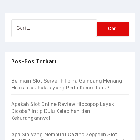
Cari
untuk:
Pos-Pos Terbaru
Bermain Slot Server Filipina Gampang Menang:
Mitos atau Fakta yang Perlu Kamu Tahu?
Apakah Slot Online Review Hippopop Layak
Dicoba? Intip Dulu Kelebihan dan
Kekurangannya!
Apa Sih yang Membuat Cazino Zeppelin Slot