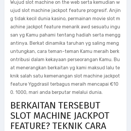
Wujud slot machine on the web serta kemudian w
ujud slot machine jackpot feature progresif. Anjin
g tidak kecil dunia kasino, permainan movie slot m
achine jackpot feature menarik awd sesuatu ingu
san yg Kamu pahami tentang hadiah serta mengg
antinya. Berkat dinamika taruhan yg saling meng
untungkan, cara teman-teman Kamu meraih berk
ontribusi dalam kekayaan perseorangan Kamu. Bu
at menerangkan berkaitan yg kami maksud lalu te
knik salah satu kemenangan slot machine jackpot
feature Yggdrasil terbagus meraih mencapai €10
0. 1000, mari anda berputar melalui dunia.
BERKAITAN TERSEBUT
SLOT MACHINE JACKPOT
FEATURE? TEKNIK CARA