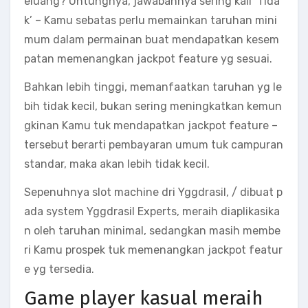
eluang? Untungnya, jawabannya sering kali ‘Tida
k’ – Kamu sebatas perlu memainkan taruhan mini
mum dalam permainan buat mendapatkan kesem
patan memenangkan jackpot feature yg sesuai.
Bahkan lebih tinggi, memanfaatkan taruhan yg le
bih tidak kecil, bukan sering meningkatkan kemun
gkinan Kamu tuk mendapatkan jackpot feature –
tersebut berarti pembayaran umum tuk campuran
standar, maka akan lebih tidak kecil.
Sepenuhnya slot machine dri Yggdrasil, / dibuat p
ada system Yggdrasil Experts, meraih diaplikasika
n oleh taruhan minimal, sedangkan masih membe
ri Kamu prospek tuk memenangkan jackpot featur
e yg tersedia.
Game player kasual meraih