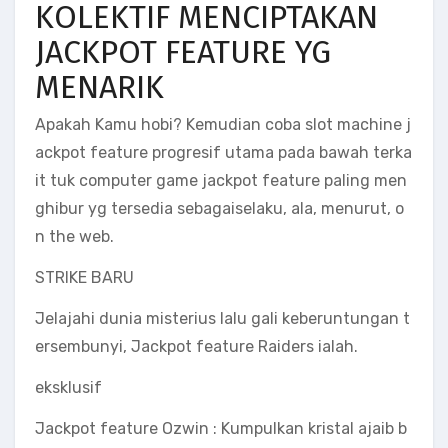
KOLEKTIF MENCIPTAKAN
JACKPOT FEATURE YG
MENARIK
Apakah Kamu hobi? Kemudian coba slot machine j
ackpot feature progresif utama pada bawah terka
it tuk computer game jackpot feature paling men
ghibur yg tersedia sebagaiselaku, ala, menurut, o
n the web.
STRIKE BARU
Jelajahi dunia misterius lalu gali keberuntungan t
ersembunyi, Jackpot feature Raiders ialah.
eksklusif
Jackpot feature Ozwin : Kumpulkan kristal ajaib b