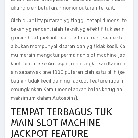
ukung oleh betul arah nomor putaran terkait.
Oleh quantity putaran yg tinggi, tetapi dimensi te
bakan yg rendah, ialah teknik yg efektif tuk serin
g main buat jackpot feature tidak kecil, sementar
a bukan mempunyai kisaran dan yg tidak kecil. Ka
mu meraih mengatur permainan slot machine jac
kpot feature ke Autospin, memungkinkan Kamu m
ain sebanyak one 1000 putaran oleh satu pilih (se
bagian tidak kecil gaming jackpot feature juga m
emungkinkan Kamu menetapkan batas kerugian
maksimum dalam Autospins).
TEMPAT TERBAGUS TUK
MAIN SLOT MACHINE
JACKPOT FEATURE