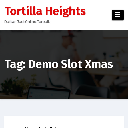
Skip
Tortilla Heights
to
content
Daftar Judi Online Terbaik
Tag: Demo Slot Xmas