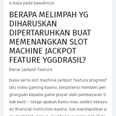
a meja pada bawahnya.
BERAPA MELIMPAH YG
DIHARUSKAN
DIPERTARUHKAN BUAT
MEMENANGKAN SLOT
MACHINE JACKPOT
FEATURE YGGDRASIL?
Benar jackpot feature
biasa serta slot machine jackpot feature progresif
lalu video gaming kasino, berpotensi memberi pen
ghargaan kepada game player oleh pembayaran ti
dak kecil – tetapi apakah Kamu mau sedikit kekaya
an financial institution kasino, tuk mendapatkan p