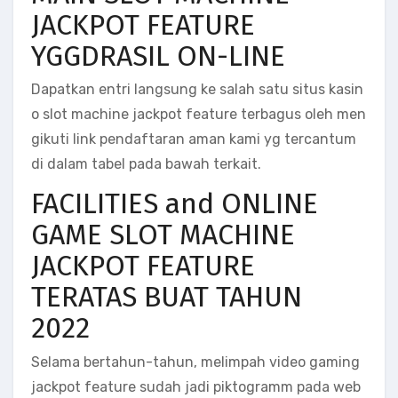
JACKPOT FEATURE
YGGDRASIL ON-LINE
Dapatkan entri langsung ke salah satu situs kasin
o slot machine jackpot feature terbagus oleh men
gikuti link pendaftaran aman kami yg tercantum
di dalam tabel pada bawah terkait.
FACILITIES and ONLINE
GAME SLOT MACHINE
JACKPOT FEATURE
TERATAS BUAT TAHUN
2022
Selama bertahun-tahun, melimpah video gaming
jackpot feature sudah jadi piktogramm pada web