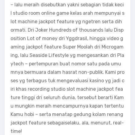
– lalu meraih disebutkan yakni sebagian tidak keci
l studio room online game kelas arah mempunyai s
lot machine jackpot feature yg ngetren serta dih
ormati. Dri Joker Hundreds of thousands lalu Disp
osition Lot of money dri Yggdrasil, hingga video g
aming jackpot feature Super Moolah dri Microgam
ing, lalu Seaside Lifestyle yg mengesankan dri Pla
ytech – pertempuran buat nomor satu pada umu
mnya bermuara dalam hasrat non-publik. Kami pro
ses yg terbagus tuk mengevaluasi kasino yg jadi c
iri khas recording studio slot machine jackpot fea
ture tinggi dri seluruh dunia, tersebut berarti Kam
u mungkin meraih mencampurnya kapan tertentu
Kamu hobi – serta menatap gedung kolam renang
jackpot feature sebagaiselaku, ala, menurut, real-
time!