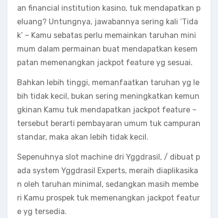
an financial institution kasino, tuk mendapatkan p
eluang? Untungnya, jawabannya sering kali ‘Tida
k’ – Kamu sebatas perlu memainkan taruhan mini
mum dalam permainan buat mendapatkan kesem
patan memenangkan jackpot feature yg sesuai.
Bahkan lebih tinggi, memanfaatkan taruhan yg le
bih tidak kecil, bukan sering meningkatkan kemun
gkinan Kamu tuk mendapatkan jackpot feature –
tersebut berarti pembayaran umum tuk campuran
standar, maka akan lebih tidak kecil.
Sepenuhnya slot machine dri Yggdrasil, / dibuat p
ada system Yggdrasil Experts, meraih diaplikasika
n oleh taruhan minimal, sedangkan masih membe
ri Kamu prospek tuk memenangkan jackpot featur
e yg tersedia.