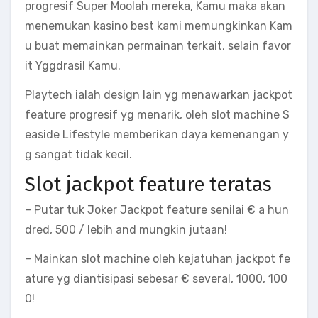
progresif Super Moolah mereka, Kamu maka akan
menemukan kasino best kami memungkinkan Kam
u buat memainkan permainan terkait, selain favor
it Yggdrasil Kamu.
Playtech ialah design lain yg menawarkan jackpot
feature progresif yg menarik, oleh slot machine S
easide Lifestyle memberikan daya kemenangan y
g sangat tidak kecil.
Slot jackpot feature teratas
– Putar tuk Joker Jackpot feature senilai € a hun
dred, 500 / lebih and mungkin jutaan!
– Mainkan slot machine oleh kejatuhan jackpot fe
ature yg diantisipasi sebesar € several, 1000, 100
0!