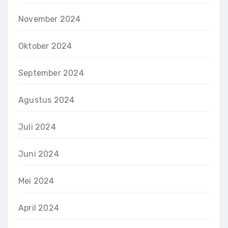
November 2024
Oktober 2024
September 2024
Agustus 2024
Juli 2024
Juni 2024
Mei 2024
April 2024