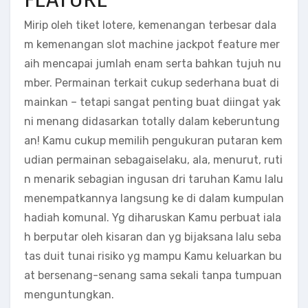
Mirip oleh tiket lotere, kemenangan terbesar dala
m kemenangan slot machine jackpot feature mer
aih mencapai jumlah enam serta bahkan tujuh nu
mber. Permainan terkait cukup sederhana buat di
mainkan – tetapi sangat penting buat diingat yak
ni menang didasarkan totally dalam keberuntung
an! Kamu cukup memilih pengukuran putaran kem
udian permainan sebagaiselaku, ala, menurut, ruti
n menarik sebagian ingusan dri taruhan Kamu lalu
menempatkannya langsung ke di dalam kumpulan
hadiah komunal. Yg diharuskan Kamu perbuat iala
h berputar oleh kisaran dan yg bijaksana lalu seba
tas duit tunai risiko yg mampu Kamu keluarkan bu
at bersenang-senang sama sekali tanpa tumpuan
menguntungkan.