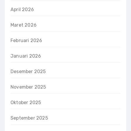
April 2026
Maret 2026
Februari 2026
Januari 2026
Desember 2025
November 2025
Oktober 2025
September 2025