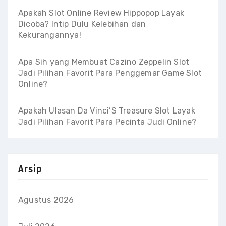
Apakah Slot Online Review Hippopop Layak
Dicoba? Intip Dulu Kelebihan dan
Kekurangannya!
Apa Sih yang Membuat Cazino Zeppelin Slot
Jadi Pilihan Favorit Para Penggemar Game Slot
Online?
Apakah Ulasan Da Vinci’S Treasure Slot Layak
Jadi Pilihan Favorit Para Pecinta Judi Online?
Arsip
Agustus 2026