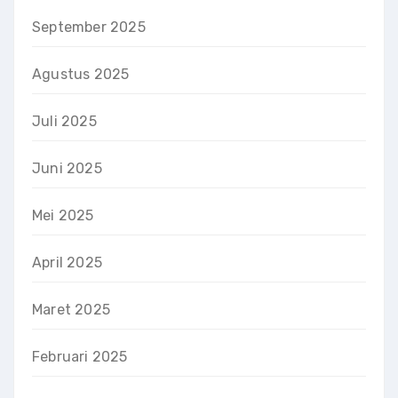
September 2025
Agustus 2025
Juli 2025
Juni 2025
Mei 2025
April 2025
Maret 2025
Februari 2025