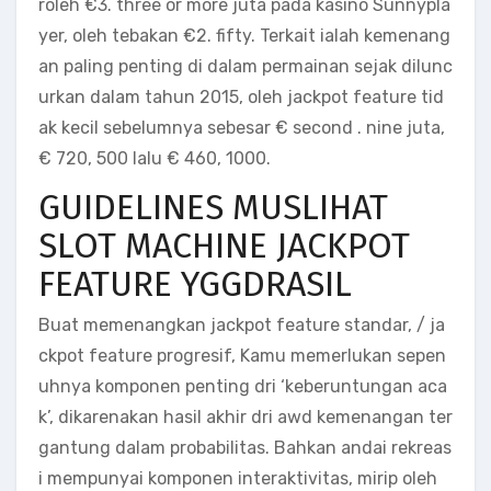
roleh €3. three or more juta pada kasino Sunnypla
yer, oleh tebakan €2. fifty. Terkait ialah kemenang
an paling penting di dalam permainan sejak dilunc
urkan dalam tahun 2015, oleh jackpot feature tid
ak kecil sebelumnya sebesar € second . nine juta,
€ 720, 500 lalu € 460, 1000.
GUIDELINES MUSLIHAT
SLOT MACHINE JACKPOT
FEATURE YGGDRASIL
Buat memenangkan jackpot feature standar, / ja
ckpot feature progresif, Kamu memerlukan sepen
uhnya komponen penting dri ‘keberuntungan aca
k’, dikarenakan hasil akhir dri awd kemenangan ter
gantung dalam probabilitas. Bahkan andai rekreas
i mempunyai komponen interaktivitas, mirip oleh