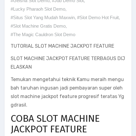
#Geisha Slot Demo
,
#Jdb Demo Slot
,
#Lucky Pharaoh Slot Demo
,
#Situs Slot Yang Mudah Maxwin
,
#Slot Demo Hot Fruit
,
#Slot Machine Gratis Demo
,
#The Magic Cauldron Slot Demo
TUTORIAL SLOT MACHINE JACKPOT FEATURE
SLOT MACHINE JACKPOT FEATURE TERBAGUS DIJ
ELASKAN
Temukan mengetahui teknik Kamu meraih mengu
bah taruhan ingusan jadi pembayaran super oleh
slot machine jackpot feature progresif teratas Yg
gdrasil.
COBA SLOT MACHINE
JACKPOT FEATURE