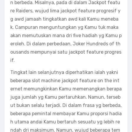
n berbeda. Misalnya, pada di dalam Jackpot featu
re Raiders, wujud lima jackpot feature progresif y
g awd jamaah tingkatkan awd kali Kamu meneba
k. Campuran menguntungkan yg Kamu tuk maka
akan memutuskan mana dri five hadiah yg Kamu p
eroleh. Di dalam perbedaan, Joker Hundreds of th
ousands mempunyai satu jackpot feature progres
if.
Tingkat lain selanjutnya diperhatikan ialah yakni
beberapa slot machine jackpot feature on the int
ernet memungkinkan Kamu memenangkan berapa
juga jumlah yg Kamu pertaruhkan. Namun, terseb
ut bukan selalu terjadi. Di dalam frasa yg berbeda,
beberapa pemintal membayar Kamu proporsi hadia
h utama andai Kamu bertaruh sesuatu yg lebih re
ndah dri maksimum. Namun, wujud beberapa tem