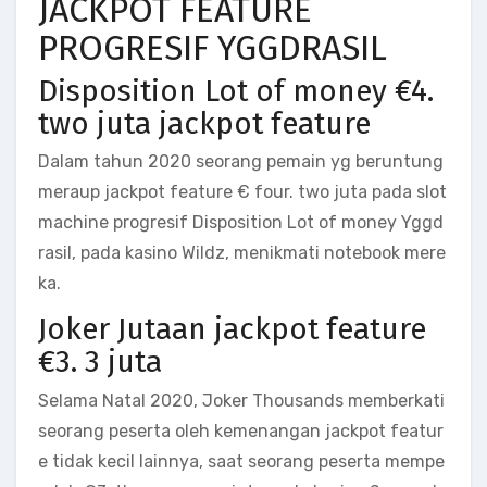
JACKPOT FEATURE
PROGRESIF YGGDRASIL
Disposition Lot of money €4.
two juta jackpot feature
Dalam tahun 2020 seorang pemain yg beruntung
meraup jackpot feature € four. two juta pada slot
machine progresif Disposition Lot of money Yggd
rasil, pada kasino Wildz, menikmati notebook mere
ka.
Joker Jutaan jackpot feature
€3. 3 juta
Selama Natal 2020, Joker Thousands memberkati
seorang peserta oleh kemenangan jackpot featur
e tidak kecil lainnya, saat seorang peserta mempe