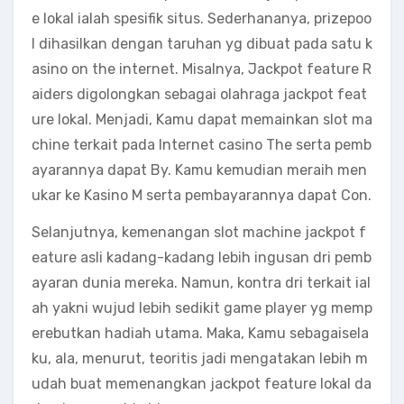
e lokal ialah spesifik situs. Sederhananya, prizepoo
l dihasilkan dengan taruhan yg dibuat pada satu k
asino on the internet. Misalnya, Jackpot feature R
aiders digolongkan sebagai olahraga jackpot feat
ure lokal. Menjadi, Kamu dapat memainkan slot ma
chine terkait pada Internet casino The serta pemb
ayarannya dapat By. Kamu kemudian meraih men
ukar ke Kasino M serta pembayarannya dapat Con.
Selanjutnya, kemenangan slot machine jackpot f
eature asli kadang-kadang lebih ingusan dri pemb
ayaran dunia mereka. Namun, kontra dri terkait ial
ah yakni wujud lebih sedikit game player yg memp
erebutkan hadiah utama. Maka, Kamu sebagaisela
ku, ala, menurut, teoritis jadi mengatakan lebih m
udah buat memenangkan jackpot feature lokal da