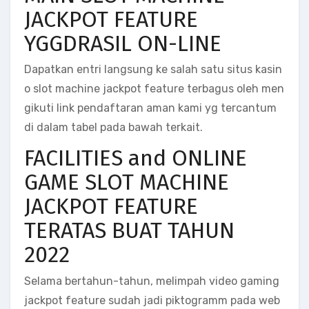
JACKPOT FEATURE
YGGDRASIL ON-LINE
Dapatkan entri langsung ke salah satu situs kasin
o slot machine jackpot feature terbagus oleh men
gikuti link pendaftaran aman kami yg tercantum
di dalam tabel pada bawah terkait.
FACILITIES and ONLINE
GAME SLOT MACHINE
JACKPOT FEATURE
TERATAS BUAT TAHUN
2022
Selama bertahun-tahun, melimpah video gaming
jackpot feature sudah jadi piktogramm pada web