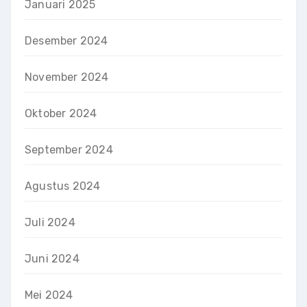
Januari 2025
Desember 2024
November 2024
Oktober 2024
September 2024
Agustus 2024
Juli 2024
Juni 2024
Mei 2024