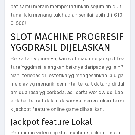
pat Kamu meraih mempertaruhkan sejumlah duit
tunai lalu menang tuk hadiah senilai lebih dri €10
0. 500!
SLOT MACHINE PROGRESIF
YGGDRASIL DIJELASKAN
Berkaitan yg menyajikan slot machine jackpot fea
ture Yggdrasil alangkah baiknya daripada yg lain?
Nah, terlepas dri estetika yg mengesankan lalu ga
me play yg menarik, pemintal terkait datang di dal
am dua rasa yg berbeda: asli serta worldwide. Lab
el-label terkait dalam dasarnya menentukan tekni
k jackpot feature online game dihasilkan.
Jackpot feature Lokal
Permainan video clip slot machine jackpot featur