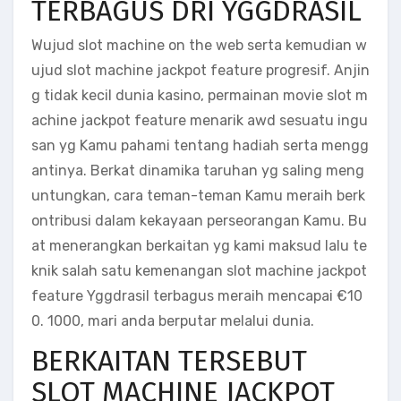
TERBAGUS DRI YGGDRASIL
Wujud slot machine on the web serta kemudian w
ujud slot machine jackpot feature progresif. Anjin
g tidak kecil dunia kasino, permainan movie slot m
achine jackpot feature menarik awd sesuatu ingu
san yg Kamu pahami tentang hadiah serta mengg
antinya. Berkat dinamika taruhan yg saling meng
untungkan, cara teman-teman Kamu meraih berk
ontribusi dalam kekayaan perseorangan Kamu. Bu
at menerangkan berkaitan yg kami maksud lalu te
knik salah satu kemenangan slot machine jackpot
feature Yggdrasil terbagus meraih mencapai €10
0. 1000, mari anda berputar melalui dunia.
BERKAITAN TERSEBUT
SLOT MACHINE JACKPOT