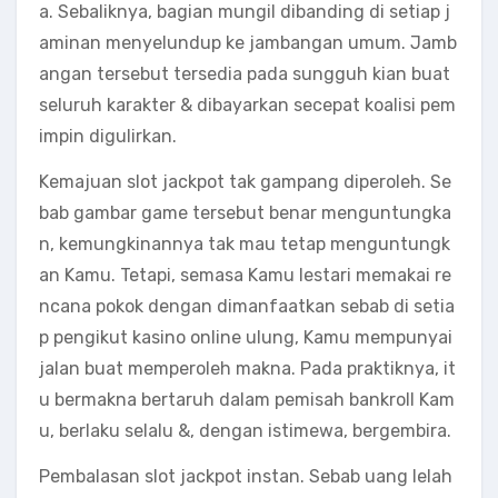
a. Sebaliknya, bagian mungil dibanding di setiap j
aminan menyelundup ke jambangan umum. Jamb
angan tersebut tersedia pada sungguh kian buat
seluruh karakter & dibayarkan secepat koalisi pem
impin digulirkan.
Kemajuan slot jackpot tak gampang diperoleh. Se
bab gambar game tersebut benar menguntungka
n, kemungkinannya tak mau tetap menguntungk
an Kamu. Tetapi, semasa Kamu lestari memakai re
ncana pokok dengan dimanfaatkan sebab di setia
p pengikut kasino online ulung, Kamu mempunyai
jalan buat memperoleh makna. Pada praktiknya, it
u bermakna bertaruh dalam pemisah bankroll Kam
u, berlaku selalu &, dengan istimewa, bergembira.
Pembalasan slot jackpot instan. Sebab uang lelah