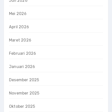
Juli 2026
Mei 2026
April 2026
Maret 2026
Februari 2026
Januari 2026
Desember 2025
November 2025
Oktober 2025