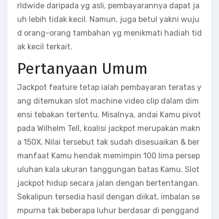
rldwide daripada yg asli, pembayarannya dapat ja
uh lebih tidak kecil. Namun, juga betul yakni wuju
d orang-orang tambahan yg menikmati hadiah tid
ak kecil terkait.
Pertanyaan Umum
Jackpot feature tetap ialah pembayaran teratas y
ang ditemukan slot machine video clip dalam dim
ensi tebakan tertentu. Misalnya, andai Kamu pivot
pada Wilhelm Tell, koalisi jackpot merupakan makn
a 150X. Nilai tersebut tak sudah disesuaikan & ber
manfaat Kamu hendak memimpin 100 lima persep
uluhan kala ukuran tanggungan batas Kamu. Slot
jackpot hidup secara jalan dengan bertentangan.
Sekalipun tersedia hasil dengan diikat, imbalan se
mpurna tak beberapa luhur berdasar di penggand