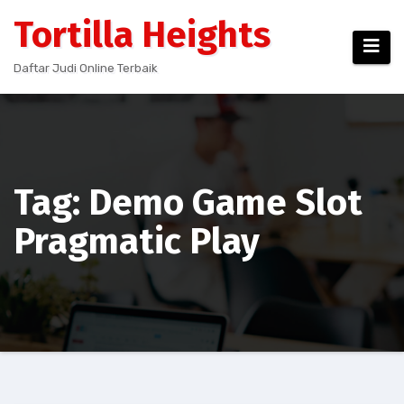
Skip
Tortilla Heights
to
content
Daftar Judi Online Terbaik
Tag: Demo Game Slot
Pragmatic Play