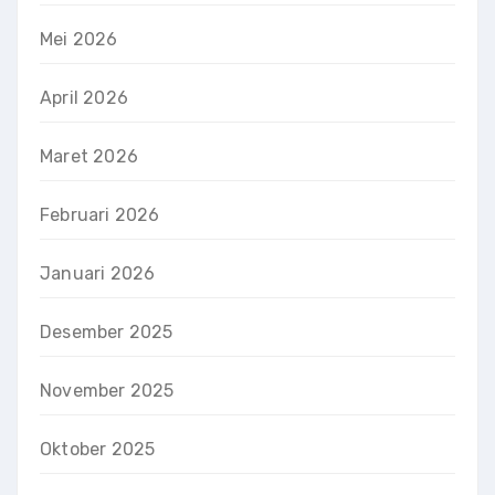
Mei 2026
April 2026
Maret 2026
Februari 2026
Januari 2026
Desember 2025
November 2025
Oktober 2025