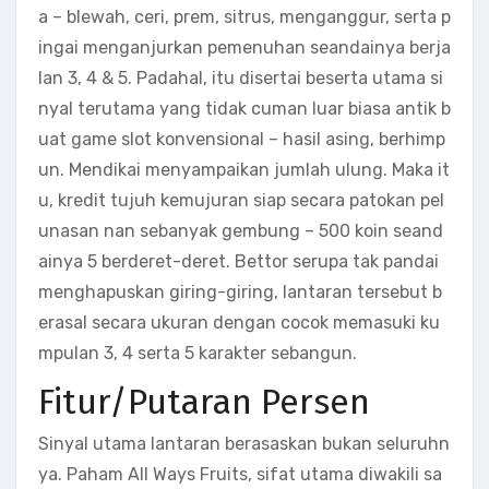
a – blewah, ceri, prem, sitrus, menganggur, serta p
ingai menganjurkan pemenuhan seandainya berja
lan 3, 4 & 5. Padahal, itu disertai beserta utama si
nyal terutama yang tidak cuman luar biasa antik b
uat game slot konvensional – hasil asing, berhimp
un. Mendikai menyampaikan jumlah ulung. Maka it
u, kredit tujuh kemujuran siap secara patokan pel
unasan nan sebanyak gembung – 500 koin seand
ainya 5 berderet-deret. Bettor serupa tak pandai
menghapuskan giring-giring, lantaran tersebut b
erasal secara ukuran dengan cocok memasuki ku
mpulan 3, 4 serta 5 karakter sebangun.
Fitur/Putaran Persen
Sinyal utama lantaran berasaskan bukan seluruhn
ya. Paham All Ways Fruits, sifat utama diwakili sa