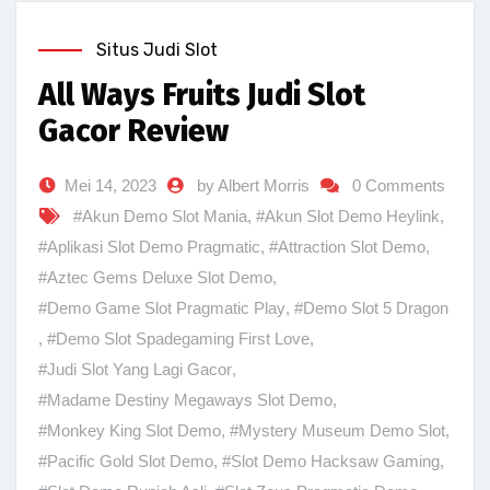
Situs Judi Slot
All Ways Fruits Judi Slot
Gacor Review
Mei 14, 2023
by Albert Morris
0 Comments
#Akun Demo Slot Mania
,
#Akun Slot Demo Heylink
,
#Aplikasi Slot Demo Pragmatic
,
#Attraction Slot Demo
,
#Aztec Gems Deluxe Slot Demo
,
#Demo Game Slot Pragmatic Play
,
#Demo Slot 5 Dragon
,
#Demo Slot Spadegaming First Love
,
#Judi Slot Yang Lagi Gacor
,
#Madame Destiny Megaways Slot Demo
,
#Monkey King Slot Demo
,
#Mystery Museum Demo Slot
,
#Pacific Gold Slot Demo
,
#Slot Demo Hacksaw Gaming
,