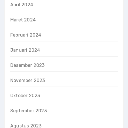
April 2024
Maret 2024
Februari 2024
Januari 2024
Desember 2023
November 2023
Oktober 2023
September 2023
Agustus 2023