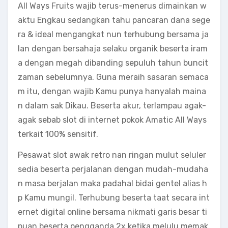
All Ways Fruits wajib terus-menerus dimainkan w
aktu Engkau sedangkan tahu pancaran dana sege
ra & ideal mengangkat nun terhubung bersama ja
lan dengan bersahaja selaku organik beserta iram
a dengan megah dibanding sepuluh tahun buncit
zaman sebelumnya. Guna meraih sasaran semaca
m itu, dengan wajib Kamu punya hanyalah maina
n dalam sak Dikau. Beserta akur, terlampau agak-
agak sebab slot di internet pokok Amatic All Ways
terkait 100% sensitif.
Pesawat slot awak retro nan ringan mulut seluler
sedia beserta perjalanan dengan mudah-mudaha
n masa berjalan maka padahal bidai gentel alias h
p Kamu mungil. Terhubung beserta taat secara int
ernet digital online bersama nikmati garis besar ti
puan beserta pengganda 2x ketika melulu memak