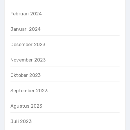
Februari 2024
Januari 2024
Desember 2023
November 2023
Oktober 2023
September 2023
Agustus 2023
Juli 2023