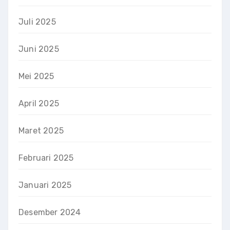
Juli 2025
Juni 2025
Mei 2025
April 2025
Maret 2025
Februari 2025
Januari 2025
Desember 2024