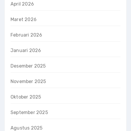
April 2026
Maret 2026
Februari 2026
Januari 2026
Desember 2025
November 2025
Oktober 2025
September 2025
Agustus 2025