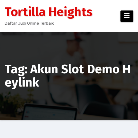
Skip
Tortilla Heights
to
content
Daftar Judi Online Terbaik
Tag: Akun Slot Demo H
eylink