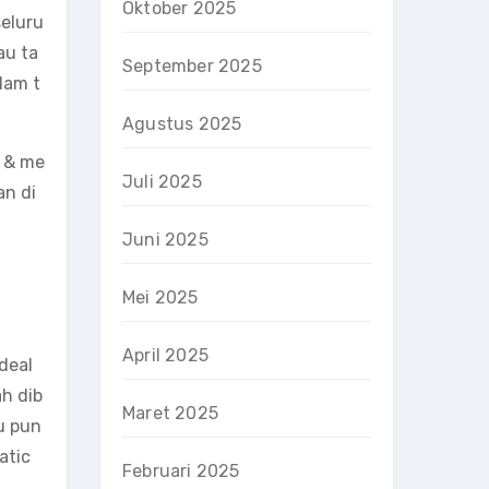
Oktober 2025
seluru
au ta
September 2025
lam t
Agustus 2025
n & me
Juli 2025
an di
Juni 2025
Mei 2025
April 2025
deal
h dib
Maret 2025
u pun
atic
Februari 2025