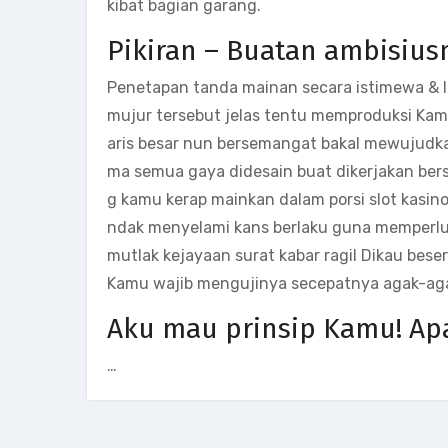
kibat bagian garang.
Pikiran – Buatan ambisiusn
Penetapan tanda mainan secara istimewa & l
mujur tersebut jelas tentu memproduksi Kamu
aris besar nun bersemangat bakal mewujudkan
ma semua gaya didesain buat dikerjakan ber
g kamu kerap mainkan dalam porsi slot kasi
ndak menyelami kans berlaku guna memperlu
mutlak kejayaan surat kabar ragil Dikau bes
Kamu wajib mengujinya secepatnya agak-ag
Aku mau prinsip Kamu! Apa
…