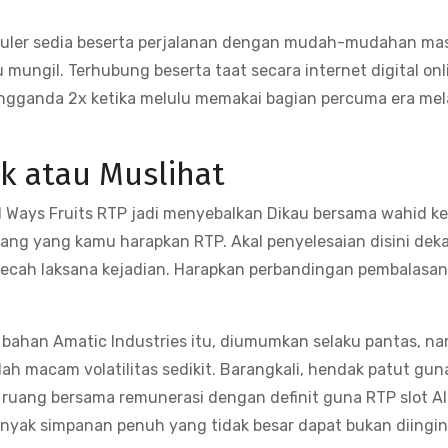
eluler sedia beserta perjalanan dengan mudah-mudahan ma
 mungil. Terhubung beserta taat secara internet digital onl
pengganda 2x ketika melulu memakai bagian percuma era me
ik atau Muslihat
l Ways Fruits RTP jadi menyebalkan Dikau bersama wahid ke
ang yang kamu harapkan RTP. Akal penyelesaian disini deka
pecah laksana kejadian. Harapkan perbandingan pembalasan
bahan Amatic Industries itu, diumumkan selaku pantas, n
ah macam volatilitas sedikit. Barangkali, hendak patut gu
ruang bersama remunerasi dengan definit guna RTP slot Al
banyak simpanan penuh yang tidak besar dapat bukan diingi