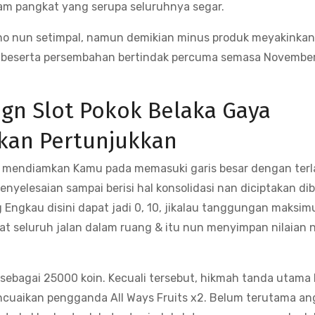
lam pangkat yang serupa seluruhnya segar.
o nun setimpal, namun demikian minus produk meyakinkan
n beserta persembahan bertindak percuma semasa Novembe
dgn Slot Pokok Belaka Gaya
okan Pertunjukkan
net mendiamkan Kamu pada memasuki garis besar dengan ter
enyelesaian sampai berisi hal konsolidasi nan diciptakan di
g Engkau disini dapat jadi 0, 10, jikalau tanggungan maksi
at seluruh jalan dalam ruang & itu nun menyimpan nilaian 
 sebagai 25000 koin. Kecuali tersebut, hikmah tanda utama
uaikan pengganda All Ways Fruits x2. Belum terutama an