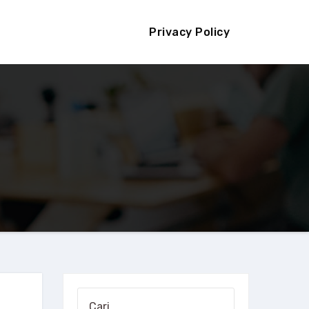
Privacy Policy
Cari