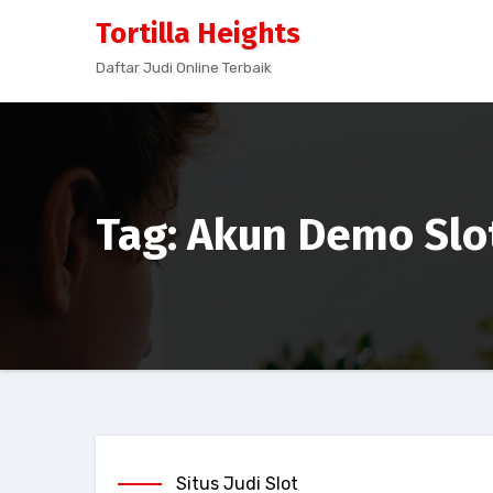
Skip
Tortilla Heights
to
Daftar Judi Online Terbaik
content
Tag: Akun Demo Slo
Situs Judi Slot