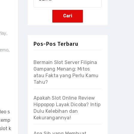
untuk:
lay
,
Pos-Pos Terbaru
 Demo
,
Bermain Slot Server Filipina
Gampang Menang: Mitos
atau Fakta yang Perlu Kamu
Tahu?
Apakah Slot Online Review
Hippopop Layak Dicoba? Intip
Dulu Kelebihan dan
deo s
Kekurangannya!
 temp
lot k
Apa Sih yang Membuat