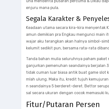
una menderita pusaran percuma & Dikau dapa
enjuru mana pula.
Segala Karakter & Penyele
Keadaan utama secara kira-kira menyentak K
amun demikian pra Engkau mengunci main itu
wajar aku terangkan akan halnya simbol-simb
kelumit sedikit pun, bersama rata-rata diban
Tanda bahan mulia seluruhnya paham paket ny
ganjurkan pemenuhan seandainya berjalan 3, 
tidak cuman luar biasa antik buat game slot 
mlah ulung. Maka itu, kredit tujuh kemujura
n seandainya 5 berderet-deret. Bettor serup
sal secara ukuran dengan cocok memasuki ku
Fitur/Putaran Persen