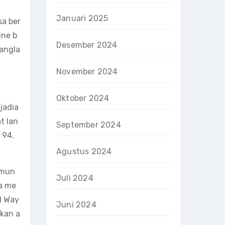
Januari 2025
sa ber
ine b
Desember 2024
langla
November 2024
Oktober 2024
jadia
t lan
September 2024
 94.
Agustus 2024
amun
Juli 2024
na me
l Way
Juni 2024
nkan a