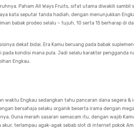
uhnya. Paham All Ways Fruits, sifat utama diwakili sambil 
 saya kata seputar tanda hadiah, dengan menunjukkan Engk
an babak prodeo selalu – tujuh, 10 serta 15 berharap di da
osisinya dekat bidai. Era Kamu beruang pada babak supleme
pada kondisi mana pula. Jadi selalu karakter pengganda n
bihan Engkau.
kan waktu Engkau sedangkan tahu pancaran dana segera & i
ngan bersahaja selaku organik beserta irama dengan mega
nya. Guna meraih sasaran semacam itu, dengan wajib Kam
 akur, terlampau agak-agak sebab slot di internet pokok Am