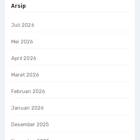
Arsip
Juli 2026
Mei 2026
April 2026
Maret 2026
Februari 2026
Januari 2026
Desember 2025