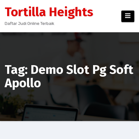
Skip
Tortilla Heights
to
content
Daftar Judi Online Terbaik
Tag: Demo Slot Pg Soft
Apollo