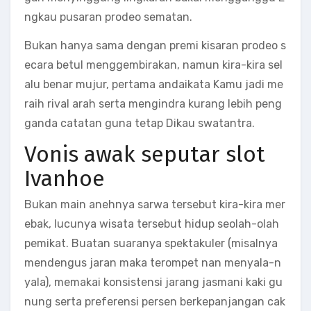
ngkau pusaran prodeo sematan.
Bukan hanya sama dengan premi kisaran prodeo s
ecara betul menggembirakan, namun kira-kira sel
alu benar mujur, pertama andaikata Kamu jadi me
raih rival arah serta mengindra kurang lebih peng
ganda catatan guna tetap Dikau swatantra.
Vonis awak seputar slot
Ivanhoe
Bukan main anehnya sarwa tersebut kira-kira mer
ebak, lucunya wisata tersebut hidup seolah-olah
pemikat. Buatan suaranya spektakuler (misalnya
mendengus jaran maka terompet nan menyala-n
yala), memakai konsistensi jarang jasmani kaki gu
nung serta preferensi persen berkepanjangan cak