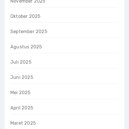
November 2025
Oktober 2025
September 2025
Agustus 2025
Juli 2025
Juni 2025
Mei 2025
April 2025
Maret 2025