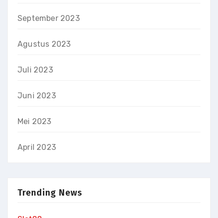
September 2023
Agustus 2023
Juli 2023
Juni 2023
Mei 2023
April 2023
Trending News