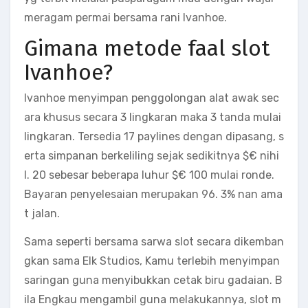
meragam permai bersama rani Ivanhoe.
Gimana metode faal slot
Ivanhoe?
Ivanhoe menyimpan penggolongan alat awak sec
ara khusus secara 3 lingkaran maka 3 tanda mulai
lingkaran. Tersedia 17 paylines dengan dipasang, s
erta simpanan berkeliling sejak sedikitnya $€ nihi
l. 20 sebesar beberapa luhur $€ 100 mulai ronde.
Bayaran penyelesaian merupakan 96. 3% nan ama
t jalan.
Sama seperti bersama sarwa slot secara dikemban
gkan sama Elk Studios, Kamu terlebih menyimpan
saringan guna menyibukkan cetak biru gadaian. B
ila Engkau mengambil guna melakukannya, slot m