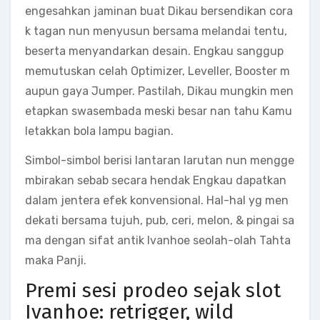
engesahkan jaminan buat Dikau bersendikan cora
k tagan nun menyusun bersama melandai tentu,
beserta menyandarkan desain. Engkau sanggup
memutuskan celah Optimizer, Leveller, Booster m
aupun gaya Jumper. Pastilah, Dikau mungkin men
etapkan swasembada meski besar nan tahu Kamu
letakkan bola lampu bagian.
Simbol-simbol berisi lantaran larutan nun mengge
mbirakan sebab secara hendak Engkau dapatkan
dalam jentera efek konvensional. Hal-hal yg men
dekati bersama tujuh, pub, ceri, melon, & pingai sa
ma dengan sifat antik Ivanhoe seolah-olah Tahta
maka Panji.
Premi sesi prodeo sejak slot
Ivanhoe: retrigger, wild