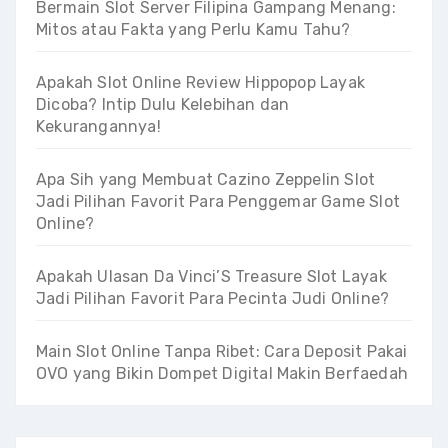
Bermain Slot Server Filipina Gampang Menang:
Mitos atau Fakta yang Perlu Kamu Tahu?
Apakah Slot Online Review Hippopop Layak
Dicoba? Intip Dulu Kelebihan dan
Kekurangannya!
Apa Sih yang Membuat Cazino Zeppelin Slot
Jadi Pilihan Favorit Para Penggemar Game Slot
Online?
Apakah Ulasan Da Vinci’S Treasure Slot Layak
Jadi Pilihan Favorit Para Pecinta Judi Online?
Main Slot Online Tanpa Ribet: Cara Deposit Pakai
OVO yang Bikin Dompet Digital Makin Berfaedah