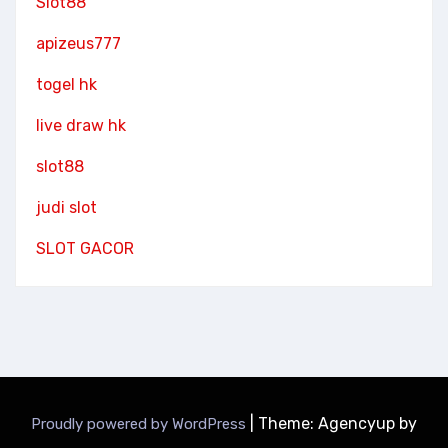
Slot88
apizeus777
togel hk
live draw hk
slot88
judi slot
SLOT GACOR
|
Theme: Agencyup by
Proudly powered by WordPress