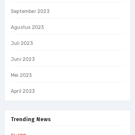
September 2023
Agustus 2023
Juli 2023
Juni 2023
Mei 2023
April 2023
Trending News