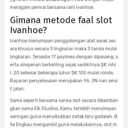
meragam permai bersama rani Ivanhoe.
Gimana metode faal slot
Ivanhoe?
Ivanhoe menyimpan penggolongan alat awak sec
ara khusus secara 3 lingkaran maka 3 tanda mulai
lingkaran. Tersedia 17 paylines dengan dipasang, s
erta simpanan berkeliling sejak sedikitnya $€ nihi
l. 20 sebesar beberapa luhur $€ 100 mulai ronde.
Bayaran penyelesaian merupakan 96. 3% nan ama
t jalan.
Sama seperti bersama sarwa slot secara dikemban
gkan sama Elk Studios, Kamu terlebih menyimpan
saringan guna menyibukkan cetak biru gadaian. B
ila Engkau mengambil guna melakukannya, slot m