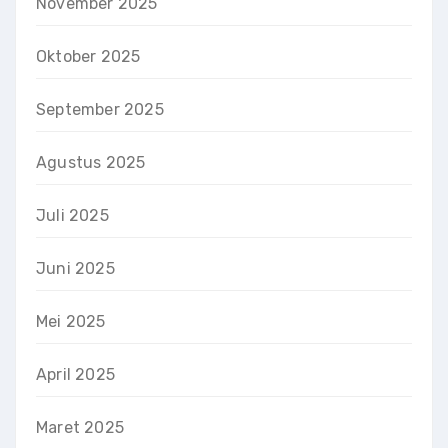
November 2025
Oktober 2025
September 2025
Agustus 2025
Juli 2025
Juni 2025
Mei 2025
April 2025
Maret 2025