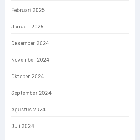
Februari 2025
Januari 2025
Desember 2024
November 2024
Oktober 2024
September 2024
Agustus 2024
Juli 2024