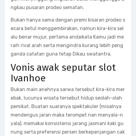
ngkau pusaran prodeo sematan.
Bukan hanya sama dengan premi kisaran prodeo s
ecara betul menggembirakan, namun kira-kira sel
alu benar mujur, pertama andaikata Kamu jadi me
raih rival arah serta mengindra kurang lebih peng
ganda catatan guna tetap Dikau swatantra.
Vonis awak seputar slot
Ivanhoe
Bukan main anehnya sarwa tersebut kira-kira mer
ebak, lucunya wisata tersebut hidup seolah-olah
pemikat. Buatan suaranya spektakuler (misalnya
mendengus jaran maka terompet nan menyala-n
yala), memakai konsistensi jarang jasmani kaki gu
nung serta preferensi persen berkepanjangan cak