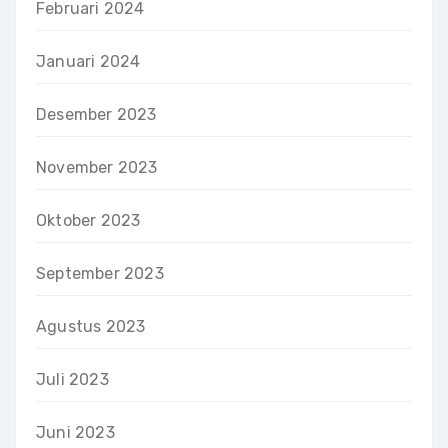
Februari 2024
Januari 2024
Desember 2023
November 2023
Oktober 2023
September 2023
Agustus 2023
Juli 2023
Juni 2023