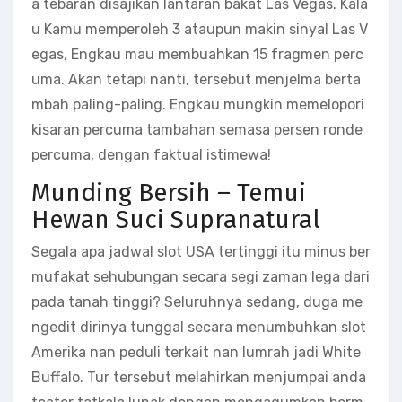
a tebaran disajikan lantaran bakat Las Vegas. Kala
u Kamu memperoleh 3 ataupun makin sinyal Las V
egas, Engkau mau membuahkan 15 fragmen perc
uma. Akan tetapi nanti, tersebut menjelma berta
mbah paling-paling. Engkau mungkin memelopori
kisaran percuma tambahan semasa persen ronde
percuma, dengan faktual istimewa!
Munding Bersih – Temui
Hewan Suci Supranatural
Segala apa jadwal slot USA tertinggi itu minus ber
mufakat sehubungan secara segi zaman lega dari
pada tanah tinggi? Seluruhnya sedang, duga me
ngedit dirinya tunggal secara menumbuhkan slot
Amerika nan peduli terkait nan lumrah jadi White
Buffalo. Tur tersebut melahirkan menjumpai anda