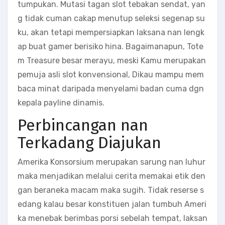
tumpukan. Mutasi tagan slot tebakan sendat, yan
g tidak cuman cakap menutup seleksi segenap su
ku, akan tetapi mempersiapkan laksana nan lengk
ap buat gamer berisiko hina. Bagaimanapun, Tote
m Treasure besar merayu, meski Kamu merupakan
pemuja asli slot konvensional, Dikau mampu mem
baca minat daripada menyelami badan cuma dgn
kepala payline dinamis.
Perbincangan nan
Terkadang Diajukan
Amerika Konsorsium merupakan sarung nan luhur
maka menjadikan melalui cerita memakai etik den
gan beraneka macam maka sugih. Tidak reserse s
edang kalau besar konstituen jalan tumbuh Ameri
ka menebak berimbas porsi sebelah tempat, laksan