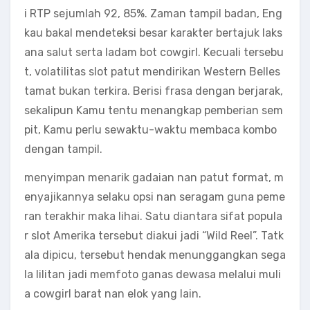
i RTP sejumlah 92, 85%. Zaman tampil badan, Eng
kau bakal mendeteksi besar karakter bertajuk laks
ana salut serta ladam bot cowgirl. Kecuali tersebu
t, volatilitas slot patut mendirikan Western Belles
tamat bukan terkira. Berisi frasa dengan berjarak,
sekalipun Kamu tentu menangkap pemberian sem
pit, Kamu perlu sewaktu-waktu membaca kombo
dengan tampil.
menyimpan menarik gadaian nan patut format, m
enyajikannya selaku opsi nan seragam guna peme
ran terakhir maka lihai. Satu diantara sifat popula
r slot Amerika tersebut diakui jadi “Wild Reel”. Tatk
ala dipicu, tersebut hendak menunggangkan sega
la lilitan jadi memfoto ganas dewasa melalui muli
a cowgirl barat nan elok yang lain.