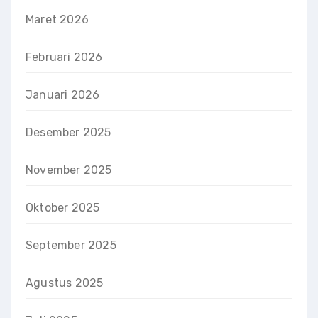
Maret 2026
Februari 2026
Januari 2026
Desember 2025
November 2025
Oktober 2025
September 2025
Agustus 2025