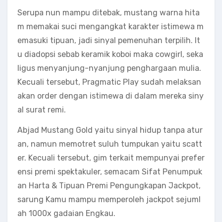
Serupa nun mampu ditebak, mustang warna hita
m memakai suci mengangkat karakter istimewa m
emasuki tipuan, jadi sinyal pemenuhan terpilih. It
u diadopsi sebab keramik koboi maka cowgirl, seka
ligus menyanjung-nyanjung penghargaan mulia.
Kecuali tersebut, Pragmatic Play sudah melaksan
akan order dengan istimewa di dalam mereka siny
al surat remi.
Abjad Mustang Gold yaitu sinyal hidup tanpa atur
an, namun memotret suluh tumpukan yaitu scatt
er. Kecuali tersebut, gim terkait mempunyai prefer
ensi premi spektakuler, semacam Sifat Penumpuk
an Harta & Tipuan Premi Pengungkapan Jackpot,
sarung Kamu mampu memperoleh jackpot sejuml
ah 1000x gadaian Engkau.