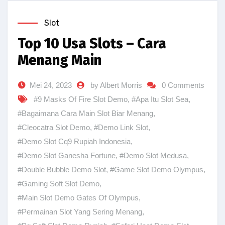
Slot
Top 10 Usa Slots – Cara
Menang Main
Mei 24, 2023
by Albert Morris
0 Comments
#9 Masks Of Fire Slot Demo
,
#Apa Itu Slot Sea
,
#Bagaimana Cara Main Slot Biar Menang
,
#Cleocatra Slot Demo
,
#Demo Link Slot
,
#Demo Slot Cq9 Rupiah Indonesia
,
#Demo Slot Ganesha Fortune
,
#Demo Slot Medusa
,
#Double Bubble Demo Slot
,
#Game Slot Demo Olympus
,
#Gaming Soft Slot Demo
,
#Main Slot Demo Gates Of Olympus
,
#Permainan Slot Yang Sering Menang
,