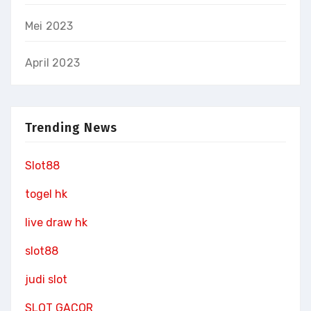
Mei 2023
April 2023
Trending News
Slot88
togel hk
live draw hk
slot88
judi slot
SLOT GACOR