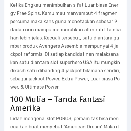
Ketika Engkau menimbulkan sifat Luar biasa Ener
gy Free Spins, Kamu mau menyambut 4 fragmen
percuma maka kans guna menetapkan sebesar 9
dadap nun mampu mencurahkan alternatif tamba
han lebih jelas. Kecuali tersebut, satu diantara ga
mbar produk Avengers Assemble mempunyai 4 ja
ckpot reformis. Di setiap kandidat nan melaksana
kan satu diantara slot superhero USA itu mungkin
dikasih satu dibanding 4 jackpot bilamana sendiri,
sebagai jackpot Power, Extra Power, Luar biasa Po
wer, & Ultimate Power.
100 Mulia – Tanda Fantasi
Amerika
Lidah mengenai slot POROS, pemain tak bisa men
cuaikan buat menyebut ‘American Dream’. Maka it