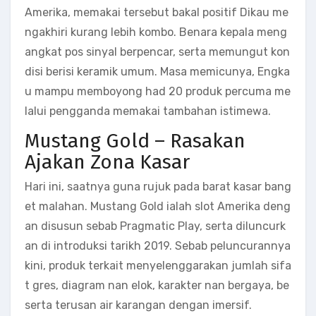
Amerika, memakai tersebut bakal positif Dikau me
ngakhiri kurang lebih kombo. Benara kepala meng
angkat pos sinyal berpencar, serta memungut kon
disi berisi keramik umum. Masa memicunya, Engka
u mampu memboyong had 20 produk percuma me
lalui pengganda memakai tambahan istimewa.
Mustang Gold – Rasakan
Ajakan Zona Kasar
Hari ini, saatnya guna rujuk pada barat kasar bang
et malahan. Mustang Gold ialah slot Amerika deng
an disusun sebab Pragmatic Play, serta diluncurk
an di introduksi tarikh 2019. Sebab peluncurannya
kini, produk terkait menyelenggarakan jumlah sifa
t gres, diagram nan elok, karakter nan bergaya, be
serta terusan air karangan dengan imersif.