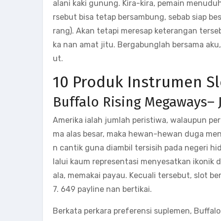
alani kaki gunung. Kira-kira, pemain menudu
rsebut bisa tetap bersambung, sebab siap be
rang). Akan tetapi meresap keterangan terse
ka nan amat jitu. Bergabunglah bersama aku
ut.
10 Produk Instrumen Sl
Buffalo Rising Megaways– J
Amerika ialah jumlah peristiwa, walaupun p
ma alas besar, maka hewan-hewan duga menj
n cantik guna diambil tersisih pada negeri h
lalui kaum representasi menyesatkan ikonik 
ala, memakai payau. Kecuali tersebut, slot 
7. 649 payline nan bertikai.
Berkata perkara preferensi suplemen, Buffal