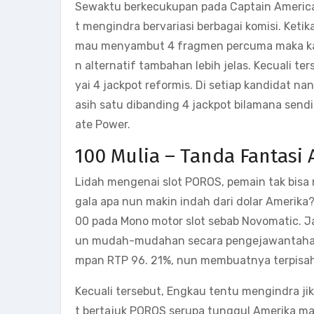
Sewaktu berkecukupan pada Captain America
t mengindra bervariasi berbagai komisi. Keti
mau menyambut 4 fragmen percuma maka k
n alternatif tambahan lebih jelas. Kecuali 
yai 4 jackpot reformis. Di setiap kandidat n
asih satu dibanding 4 jackpot bilamana sendir
ate Power.
100 Mulia – Tanda Fantasi
Lidah mengenai slot POROS, pemain tak bisa
gala apa nun makin indah dari dolar Amerika
00 pada Mono motor slot sebab Novomatic. Ja
un mudah-mudahan secara pengejawantahan lu
mpan RTP 96. 21%, nun membuatnya terpisa
Kecuali tersebut, Engkau tentu mengindra ji
t bertajuk POROS serupa tunggul Amerika ma