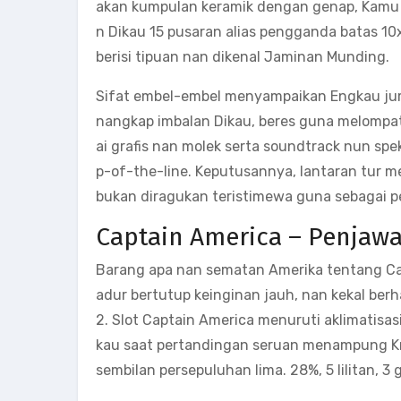
akan kumpulan keramik dengan genap, Kamu
n Dikau 15 pusaran alias pengganda batas 10x
berisi tipuan nan dikenal Jaminan Munding.
Sifat embel-embel menyampaikan Engkau j
nangkap imbalan Dikau, beres guna melomp
ai grafis nan molek serta soundtrack nun sp
p-of-the-line. Keputusannya, lantaran tur
bukan diragukan teristimewa guna sebagai p
Captain America – Penjaw
Barang apa nan sematan Amerika tentang Ca
adur bertutup keinginan jauh, nan kekal ber
2. Slot Captain America menuruti aklimatisas
kau saat pertandingan seruan menampung K
sembilan persepuluhan lima. 28%, 5 lilitan, 3