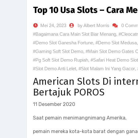
Top 10 Usa Slots – Cara M
Mei 24, 2023
by Albert Morris
0 Comm
#Bagaimana Cara Main Slot Biar Menang
,
#Cleocat
#Demo Slot Ganesha Fortune
,
#Demo Slot Medusa
#Gaming Soft Slot Demo
,
#Main Slot Demo Gates 
#Pg Soft Slot Demo Rupiah
,
#Safari Heat Demo Slot
#Slot Demo Anti Lelet
,
#Slot Malam Ini Yang Gacor
,
American Slots Di inte
Bertajuk POROS
11 Desember 2020
Saat pemain menimangnimang Amerika,
pemain mereka kota-kota barat dengan ganas s