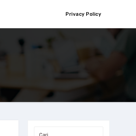
Privacy Policy
Cari