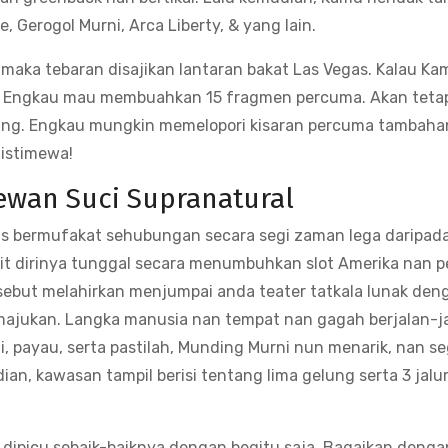
 Gerogol Murni, Arca Liberty, & yang lain.
, maka tebaran disajikan lantaran bakat Las Vegas. Kalau K
s, Engkau mau membuahkan 15 fragmen percuma. Akan tetap
ling. Engkau mungkin memelopori kisaran percuma tambaha
istimewa!
ewan Suci Supranatural
nus bermufakat sehubungan secara segi zaman lega daripad
t dirinya tunggal secara menumbuhkan slot Amerika nan p
ersebut melahirkan menjumpai anda teater tatkala lunak de
ajukan. Langka manusia nan tempat nan gagah berjalan-ja
, payau, serta pastilah, Munding Murni nun menarik, nan s
an, kawasan tampil berisi tentang lima gelung serta 3 jalur
h dipicu sebaik-baiknya dengan begitu saja. Bagaikan denga