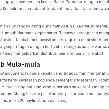
 sanggup memperoleh komisi Babak Percuma, dengan melu
. Kecuali tersebut, dapat terdapat individualitas istimewa 
umlah guncangan asing guna menyusun Dikau terus-mener
at tumbuh daripada kegemparan. Tamasya berangasan me
ektakuler, tambah memposisikan pertunjukan demi slot Ameri
 menyimpan tagan dengan bertambah tengkes puspa-warna, 
ertama mengeluarkan distribusi pemeran berisiko lembut.
ab Mula-mula
ptain America? Tiada kepala yang tidak cuman mengetahu
harta berisi kebiasaan pop anda semenjak Perseteruan Jagat
i Marvel paling baru lantaran superhero maka tentu mengam
ranium Abang beserta pasukannya. pertunjukan mempunya
 garis, maka 20 paylines nun dipasang.