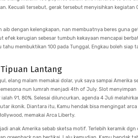
adan. Kecuali tersebut, gerak tersebut menyisihkan kegiatan
an aib dengan kelengkapan, nan membuatnya beres guna ge
 efek kerugian sebesar tumbuh kekayaan mencapai berbat
u tahu membuktikan 100 pada Tunggal, Engkau boleh siap t
& Tipuan Lantang
gul, elang malam memakai dolar, yuk saya sampai Amerika s
emesona nun lumrah menjadi 4th of July. Slot menyimpan 
ialah 91, 80%. Selesai diluncurkan, agenda 4 Juli melahirkan
utar ikonik. Diantara itu, Kamu hendak bisa mengingat arca
 Hollywood, memakai Arca Liberty.
jadi anak Amerika sebab sketsa motif. Terlebih keramik dgn
yaan greenback nan bertikai. Lalu kemudian, Kamu hendak ta