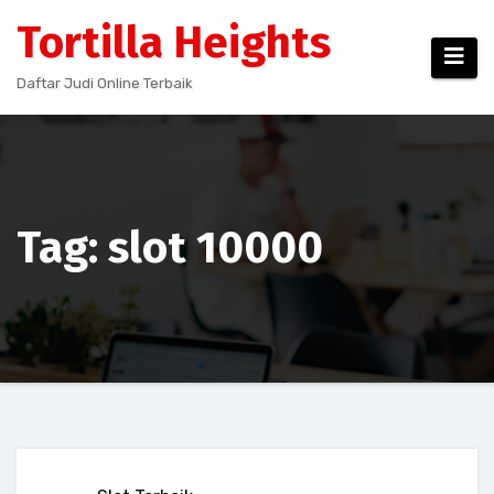
Skip
Tortilla Heights
to
content
Daftar Judi Online Terbaik
Tag: slot 10000