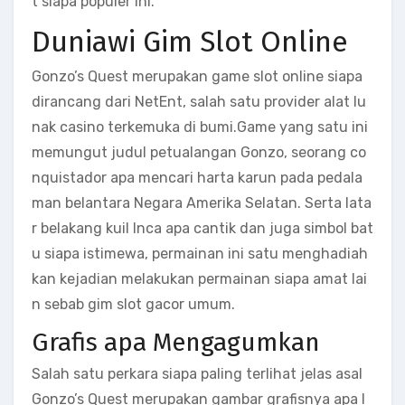
t siapa populer ini.
Duniawi Gim Slot Online
Gonzo’s Quest merupakan game slot online siapa
dirancang dari NetEnt, salah satu provider alat lu
nak casino terkemuka di bumi.Game yang satu ini
memungut judul petualangan Gonzo, seorang co
nquistador apa mencari harta karun pada pedala
man belantara Negara Amerika Selatan. Serta lata
r belakang kuil Inca apa cantik dan juga simbol bat
u siapa istimewa, permainan ini satu menghadiah
kan kejadian melakukan permainan siapa amat lai
n sebab gim slot gacor umum.
Grafis apa Mengagumkan
Salah satu perkara siapa paling terlihat jelas asal
Gonzo’s Quest merupakan gambar grafisnya apa l