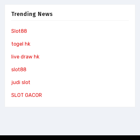
Trending News
Slot88
togel hk
live draw hk
slot88
judi slot
SLOT GACOR