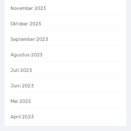
November 2023
Oktober 2023
September 2023
Agustus 2023
Juli 2023
Juni 2023
Mei 2023
April 2023