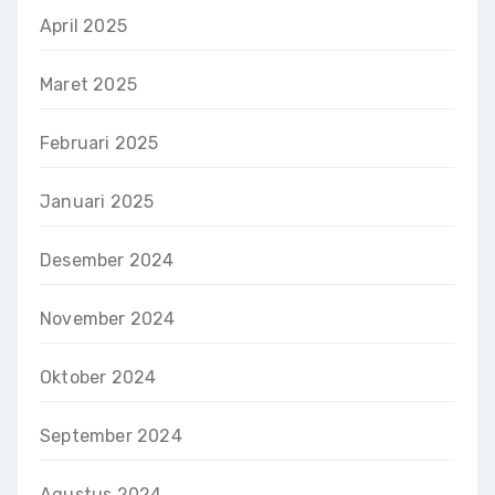
April 2025
Maret 2025
Februari 2025
Januari 2025
Desember 2024
November 2024
Oktober 2024
September 2024
Agustus 2024