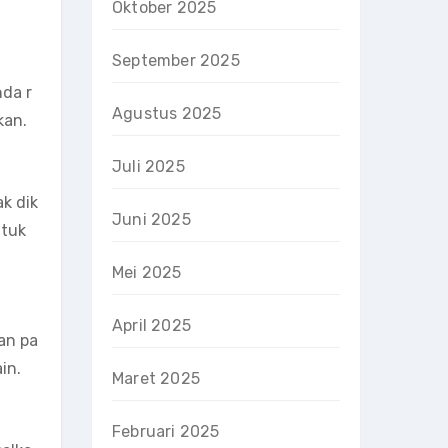
Oktober 2025
September 2025
nda r
Agustus 2025
kan.
Juli 2025
k dik
Juni 2025
ntuk
Mei 2025
April 2025
an pa
in.
Maret 2025
Februari 2025