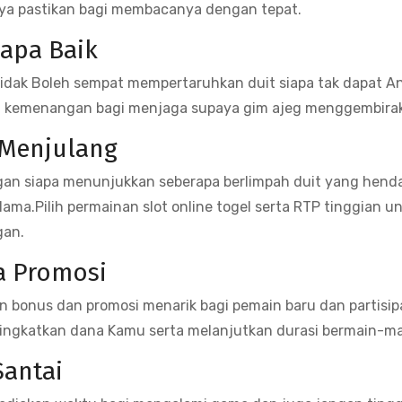
ya pastikan bagi membacanya dengan tepat.
iapa Baik
Tidak Boleh sempat mempertaruhkan duit siapa tak dapat A
ga kemenangan bagi menjaga supaya gim ajeg menggembira
E Menjulang
gan siapa menunjukkan seberapa berlimpah duit yang henda
lama.Pilih permainan slot online togel serta RTP tinggian u
gan.
a Promosi
 bonus dan promosi menarik bagi pemain baru dan partisip
ingkatkan dana Kamu serta melanjutkan durasi bermain-ma
Santai