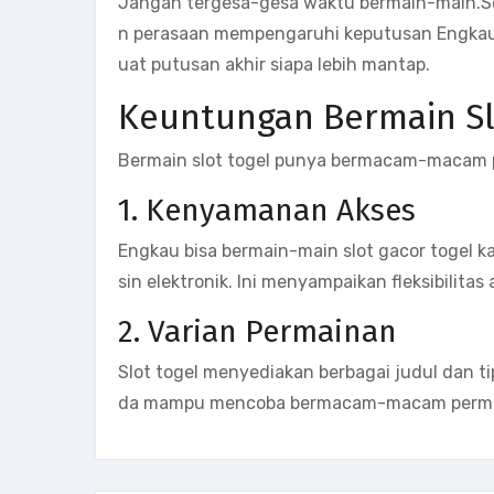
Jangan tergesa-gesa waktu bermain-main.Se
n perasaan mempengaruhi keputusan Engka
uat putusan akhir siapa lebih mantap.
Keuntungan Bermain Sl
Bermain slot togel punya bermacam-macam 
1. Kenyamanan Akses
Engkau bisa bermain-main slot gacor togel 
sin elektronik. Ini menyampaikan fleksibilitas
2. Varian Permainan
Slot togel menyediakan berbagai judul dan 
da mampu mencoba bermacam-macam permain