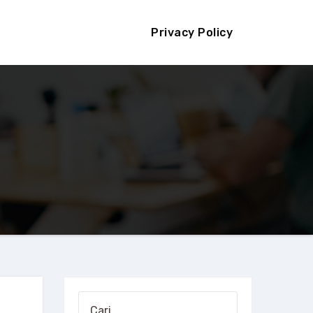
Privacy Policy
Cari