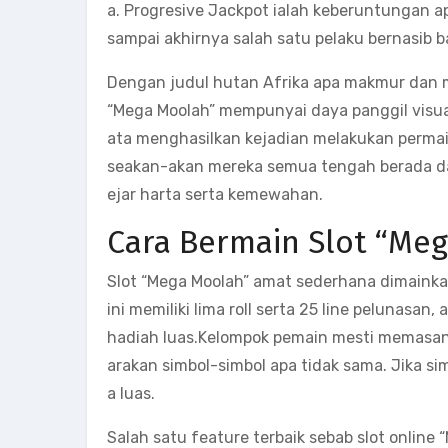
a. Progresive Jackpot ialah keberuntungan a
sampai akhirnya salah satu pelaku bernasib b
Dengan judul hutan Afrika apa makmur da
“Mega Moolah” mempunyai daya panggil visu
ata menghasilkan kejadian melakukan perma
seakan-akan mereka semua tengah berada d
ejar harta serta kemewahan.
Cara Bermain Slot “Me
Slot “Mega Moolah” amat sederhana dimainka
ini memiliki lima roll serta 25 line peluna
hadiah luas.Kelompok pemain mesti memasan
arakan simbol-simbol apa tidak sama. Jika s
a luas.
Salah satu feature terbaik sebab slot onlin