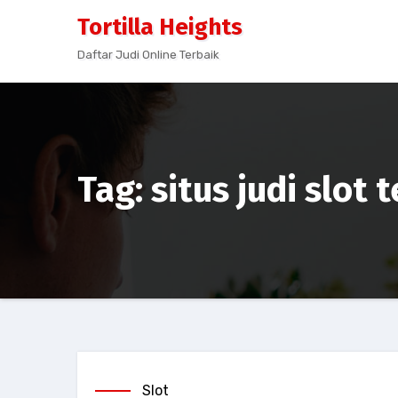
Skip
Tortilla Heights
to
Daftar Judi Online Terbaik
content
Tag: situs judi slot
Slot