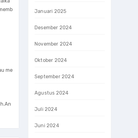
alka
 memb
Januari 2025
Desember 2024
November 2024
Oktober 2024
tau me
September 2024
Agustus 2024
uh.An
Juli 2024
Juni 2024