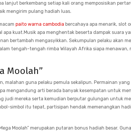
pa lanjut berkembang setiap kali orang memposisikan perta
aik mengirim pulang hadiah luas.
n macam
paito warna cambodia
bercahaya apa menarik, slot o
al apa kuat.Musik apa menghentak beserta dampak suara y
inan bertambah mengasyikkan. Sekumpulan pelaku akan me
alam tengah-tengah rimba Wilayah Afrika siapa menawan,
ga Moolah”
n, malahan guna pelaku pemula sekalipun. Permainan yang
san, apa mengandung arti berada banyak kesempatan untuk me
g judi mereka serta kemudian berputar gulungan untuk m
imbol-simbol itu tepat, partisipan hendak memenangkan had
e “Mega Moolah” merupakan putaran bonus hadiah besar. Gun