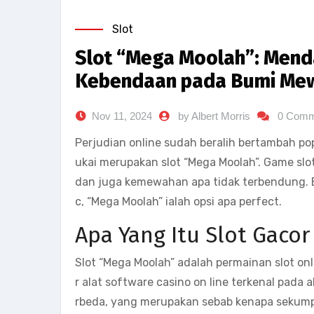
Slot
Slot “Mega Moolah”: Men
Kebendaan pada Bumi Me
Nov 11, 2024
by Albert Morris
0 Comm
Perjudian online sudah beralih bertambah po
ukai merupakan slot “Mega Moolah”. Game slot
dan juga kemewahan apa tidak terbendung. B
c, “Mega Moolah” ialah opsi apa perfect.
Apa Yang Itu Slot Gaco
Slot “Mega Moolah” adalah permainan slot onl
r alat software casino on line terkenal pada
rbeda, yang merupakan sebab kenapa sekump