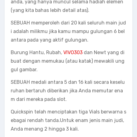
anda, yang hanya muncul selama hadiah elemen
(yang kita bahas lebih detail atas).
SEBUAH memperoleh dari 20 kali seluruh main jud
i adalah milikmu jika kamu mampu gulungan 6 bel
antara pada yang aktif gulungan.
Burung Hantu, Rubah,
VIVO303
dan Newt yang di
buat dengan memukau (atau katak) mewakili ung
gul gambar.
SEBUAH medali antara 5 dan 16 kali secara keselu
ruhan bertaruh diberikan jika Anda memutar ena
m dari mereka pada slot.
Quickspin telah menciptakan tiga Vials berwarna s
ebagai rendah tanda.Untuk enam jenis main judi,
Anda menang 2 hingga 3 kali.