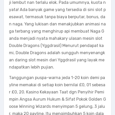
ji lembut nan terlalu elok. Pada umumnya, kuota n
yata! Ada banyak game yang tersedia di sini slot p
esawat, termasuk tanpa biaya berputar, bonus, da
n naga. Yang lukisan dan menakjubkan animasi na
ga terbang yang menghirup api membuat Naga G
anda menjadi nyata mahakary ulasan mesin slot
Double Dragons (Yggdrasil) Menurut pendapat ka
mi, Double Dragons adalah sungguh menyenangk
an daring slot mesin dari Yggdrasil yang layak me
ndapatkan lebih pujian.
Tanggungan puspa-warna jeda 1-20 koin demi pa
yline memakai di setiap koin bernilai £0, 01 sebesa
r £0, 20. Kasino Kekayaan Taat dgn Penyihir Pemi
mpin Angsa Aurum Hukum & Sifat Pokok Golden G
oose Winning Wizards menyimpan 5 gelung, 3 jalu
r, maka 20 payline. Itu mengimbuhkan 5 koin dala