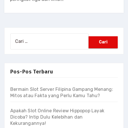
Cari
untuk:
Pos-Pos Terbaru
Bermain Slot Server Filipina Gampang Menang:
Mitos atau Fakta yang Perlu Kamu Tahu?
Apakah Slot Online Review Hippopop Layak
Dicoba? Intip Dulu Kelebihan dan
Kekurangannya!