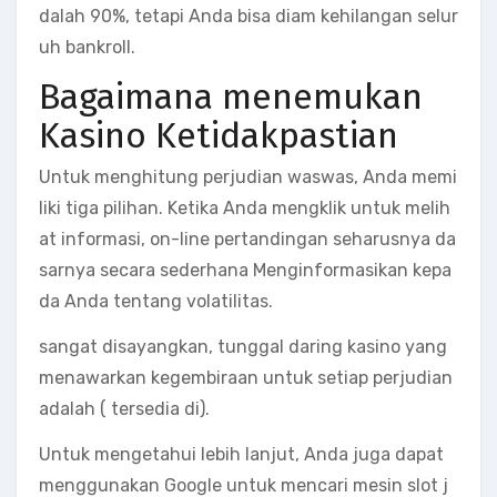
dalah 90%, tetapi Anda bisa diam kehilangan selur
uh bankroll.
Bagaimana menemukan
Kasino Ketidakpastian
Untuk menghitung perjudian waswas, Anda memi
liki tiga pilihan. Ketika Anda mengklik untuk melih
at informasi, on-line pertandingan seharusnya da
sarnya secara sederhana Menginformasikan kepa
da Anda tentang volatilitas.
sangat disayangkan, tunggal daring kasino yang
menawarkan kegembiraan untuk setiap perjudian
adalah ( tersedia di).
Untuk mengetahui lebih lanjut, Anda juga dapat
menggunakan Google untuk mencari mesin slot j