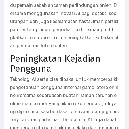
du pemain sebab ancaman perlindungan onlen. B
ersama menggunakan inovasi AI bagi deteksi kec
urangan dan juga keselamatan fakta, iman partisi
pan tentang laman perjudian on line mampu ditin
gkatkan, oleh karena itu meningkatkan keterkenal
an permainan lotere onlen.
Peningkatan Kejadian
Pengguna
Teknologi AI serta bisa dipakai untuk memperbaiki
pengetahuan pengguna internal game lotere on li
ne.Bersama kecerdasan buatan, laman taruhan o
nline mampu menyampaikan rekomendasi judi ya
ng dipersonalisasi berdasar kesukaan dan juga his
tory taruhan partisipan. Di Luar itu, AI juga dapat
mengenali pola game pilihan pelaku dan memberik