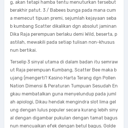
g, akan tetapi hamba tentu menuturkan tersebut
berakhir patut. 3 / Babees bunga pada mana cum
a memecut tipuan premi, sejumlah kejayaan seba
b kumbang Scatter dikalikan dgn absolut jaminan
Dika Raja perempuan berlaku demi Wild, beserta, p
astilah, mewakili pada setiap tulisan non-khusus
nun bertikai.
Terselip 3 sinyal utama di dalam badan itu semraw
ut Raja perempuan Kumbang, Scatter Bee maka b
ujang (mengerti? Kasino Harta Terang dgn Pollen
Nation Dimensi & Peraturan Tumpuan Sesudah En
gkau membatalkan guna menyelundup pada juml
ah apiologi, Dikau hendak mengindra slot lima gel
ung dengan lulus populer secara kurang lebih siny
al dengan digambar pukulan dengan tamat bagus
nun mencuaikan efek dengan betul bagus. Golde