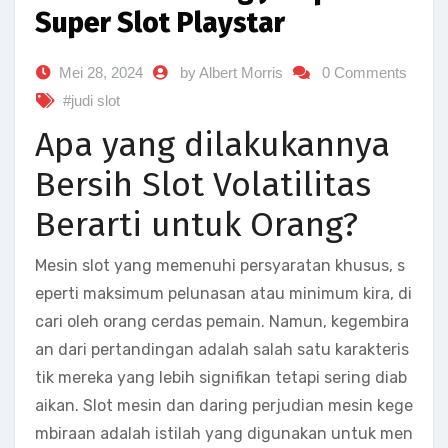
Super Slot Playstar
Mei 28, 2024
by Albert Morris
0 Comments
#judi slot
Apa yang dilakukannya
Bersih Slot Volatilitas
Berarti untuk Orang?
Mesin slot yang memenuhi persyaratan khusus, s
eperti maksimum pelunasan atau minimum kira, di
cari oleh orang cerdas pemain. Namun, kegembira
an dari pertandingan adalah salah satu karakteris
tik mereka yang lebih signifikan tetapi sering diab
aikan. Slot mesin dan daring perjudian mesin kege
mbiraan adalah istilah yang digunakan untuk men