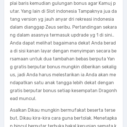
plai baris kemudian gulungan bonus agar Kamuj p
utar. Yang lain di Slot indonesia Tampaknya jua da
tang version yg jauh anyar dri rekreasi indonesia
dalam dianggap Zeus seribu. Pertandingan sekara
ng dalam asasnya termasuk updrade yg 1 di sini..
Anda dapat melihat bagaimana dekat Anda berad
a di sisi kanan layar dengan menyimpan secara be
rsamaan untuk dua tambahan bebas berputa Yan
g gratis berputar bonus mungkin diberikan sekalig
us, jadi Anda harus melestarikan ia Anda akan me
ndapatkan satu anak tangga lebih dekat dengan
gratis berputar bonus setiap kesempatan Dragonh
ead muncul.
Asalkan Dikau mungkin bermufakat beserta terse
but, Dikau kira-kira cara guna bertolak. Menetapka
n bincul berputar terbuka bakal kerugian semata k