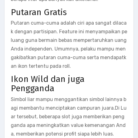
Putaran Gratis
Putaran cuma-cuma adalah ciri apa sangat dilaca
k dengan partisipan. Feature ini menyampaikan pe
luang guna bermain bebas mempertaruhkan uang
Anda independen. Umumnya, pelaku mampu men
gakibatkan putaran cuma-cuma serta mendapatk
an ikon tertentu pada roll.
Ikon Wild dan juga
Pengganda
Simbol liar mampu menggantikan simbol lainnya b
agi membantu menciptakan campuran juara.Di Lu
ar tersebut, beberapa slot juga memberikan peng
ganda apa meningkatkan value kemenangan And
a, memberikan potensi profit siapa lebih luas.