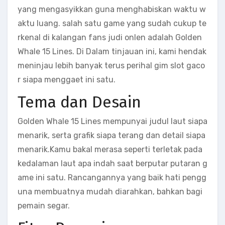
yang mengasyikkan guna menghabiskan waktu w
aktu luang. salah satu game yang sudah cukup te
rkenal di kalangan fans judi onlen adalah Golden
Whale 15 Lines. Di Dalam tinjauan ini, kami hendak
meninjau lebih banyak terus perihal gim slot gaco
r siapa menggaet ini satu.
Tema dan Desain
Golden Whale 15 Lines mempunyai judul laut siapa
menarik, serta grafik siapa terang dan detail siapa
menarik.Kamu bakal merasa seperti terletak pada
kedalaman laut apa indah saat berputar putaran g
ame ini satu. Rancangannya yang baik hati pengg
una membuatnya mudah diarahkan, bahkan bagi
pemain segar.