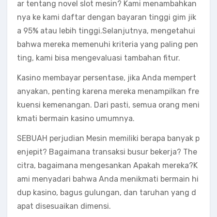
ar tentang novel slot mesin? Kami menambahkan
nya ke kami daftar dengan bayaran tinggi gim jik
a 95% atau lebih tinggi.Selanjutnya, mengetahui
bahwa mereka memenuhi kriteria yang paling pen
ting, kami bisa mengevaluasi tambahan fitur.
Kasino membayar persentase, jika Anda mempert
anyakan, penting karena mereka menampilkan fre
kuensi kemenangan. Dari pasti, semua orang meni
kmati bermain kasino umumnya.
SEBUAH perjudian Mesin memiliki berapa banyak p
enjepit? Bagaimana transaksi busur bekerja? The
citra, bagaimana mengesankan Apakah mereka?K
ami menyadari bahwa Anda menikmati bermain hi
dup kasino, bagus gulungan, dan taruhan yang d
apat disesuaikan dimensi.