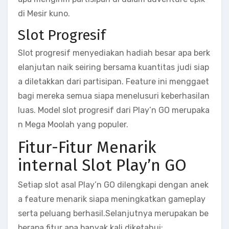
di Mesir kuno.
Slot Progresif
Slot progresif menyediakan hadiah besar apa berk
elanjutan naik seiring bersama kuantitas judi siap
a diletakkan dari partisipan. Feature ini menggaet
bagi mereka semua siapa menelusuri keberhasilan
luas. Model slot progresif dari Play’n GO merupaka
n Mega Moolah yang populer.
Fitur-Fitur Menarik
internal Slot Play’n GO
Setiap slot asal Play’n GO dilengkapi dengan anek
a feature menarik siapa meningkatkan gameplay
serta peluang berhasil.Selanjutnya merupakan be
berapa fitur apa banyak kali diketahui: