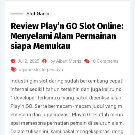
Slot Gacor
Review Play’n GO Slot Online:
Menyelami Alam Permainan
siapa Memukau
Jul 2, 2025
by Albert Morris
0 Comments
#game slot terpercaya
Industri gim slot daring sudah berkembang cepat
internal sedikit tahun terakhir, dan juga keliru no.
1 developer terkemuka yang patut diperiksa ialah
Play’n GO. Serta bermacam-macam judul yang m
emesona dan juga inovasi, Play’n GO sudah menc
apai memesona perhatian pemain di seluruh alam.
Dalam tulisan ini, kami bakal mengeksplorasi deng