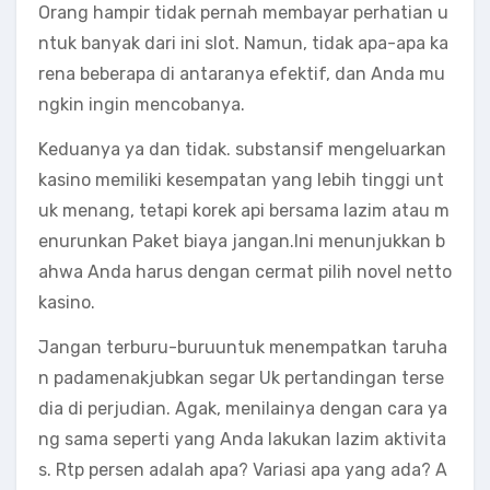
Orang hampir tidak pernah membayar perhatian u
ntuk banyak dari ini slot. Namun, tidak apa-apa ka
rena beberapa di antaranya efektif, dan Anda mu
ngkin ingin mencobanya.
Keduanya ya dan tidak. substansif mengeluarkan
kasino memiliki kesempatan yang lebih tinggi unt
uk menang, tetapi korek api bersama lazim atau m
enurunkan Paket biaya jangan.Ini menunjukkan b
ahwa Anda harus dengan cermat pilih novel netto
kasino.
Jangan terburu-buruuntuk menempatkan taruha
n padamenakjubkan segar Uk pertandingan terse
dia di perjudian. Agak, menilainya dengan cara ya
ng sama seperti yang Anda lakukan lazim aktivita
s. Rtp persen adalah apa? Variasi apa yang ada? A