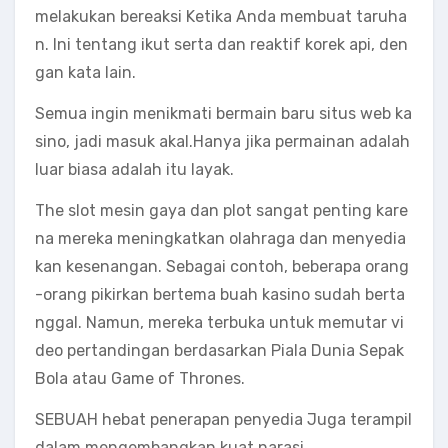
melakukan bereaksi Ketika Anda membuat taruha
n. Ini tentang ikut serta dan reaktif korek api, den
gan kata lain.
Semua ingin menikmati bermain baru situs web ka
sino, jadi masuk akal.Hanya jika permainan adalah
luar biasa adalah itu layak.
The slot mesin gaya dan plot sangat penting kare
na mereka meningkatkan olahraga dan menyedia
kan kesenangan. Sebagai contoh, beberapa orang
-orang pikirkan bertema buah kasino sudah berta
nggal. Namun, mereka terbuka untuk memutar vi
deo pertandingan berdasarkan Piala Dunia Sepak
Bola atau Game of Thrones.
SEBUAH hebat penerapan penyedia Juga terampil
dalam mengembangkan kuat narasi.…