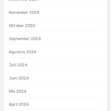
November 2024
Oktober 2024
September 2024
Agustus 2024
Juli 2024
Juni 2024
Mei 2024
April 2024