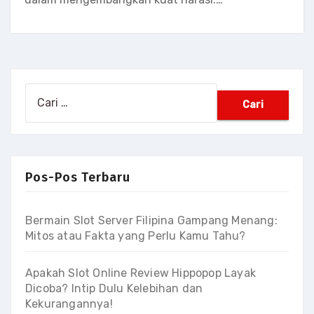
Cari
untuk:
Pos-Pos Terbaru
Bermain Slot Server Filipina Gampang Menang:
Mitos atau Fakta yang Perlu Kamu Tahu?
Apakah Slot Online Review Hippopop Layak
Dicoba? Intip Dulu Kelebihan dan
Kekurangannya!