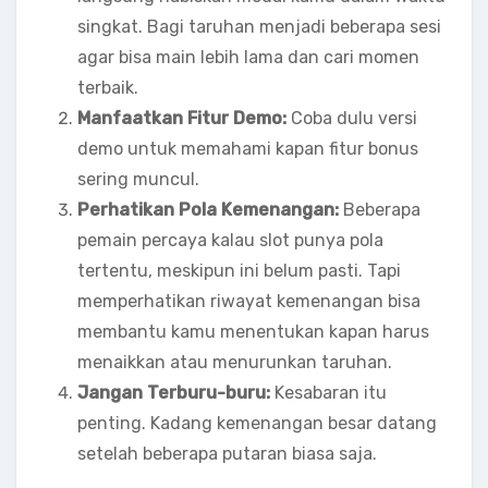
singkat. Bagi taruhan menjadi beberapa sesi
agar bisa main lebih lama dan cari momen
terbaik.
Manfaatkan Fitur Demo:
Coba dulu versi
demo untuk memahami kapan fitur bonus
sering muncul.
Perhatikan Pola Kemenangan:
Beberapa
pemain percaya kalau slot punya pola
tertentu, meskipun ini belum pasti. Tapi
memperhatikan riwayat kemenangan bisa
membantu kamu menentukan kapan harus
menaikkan atau menurunkan taruhan.
Jangan Terburu-buru:
Kesabaran itu
penting. Kadang kemenangan besar datang
setelah beberapa putaran biasa saja.