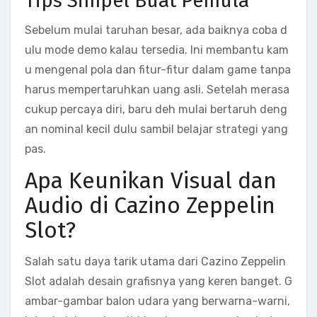
Tips Simpel Buat Pemula
Sebelum mulai taruhan besar, ada baiknya coba d
ulu mode demo kalau tersedia. Ini membantu kam
u mengenal pola dan fitur-fitur dalam game tanpa
harus mempertaruhkan uang asli. Setelah merasa
cukup percaya diri, baru deh mulai bertaruh deng
an nominal kecil dulu sambil belajar strategi yang
pas.
Apa Keunikan Visual dan
Audio di Cazino Zeppelin
Slot?
Salah satu daya tarik utama dari Cazino Zeppelin
Slot adalah desain grafisnya yang keren banget. G
ambar-gambar balon udara yang berwarna-warni,