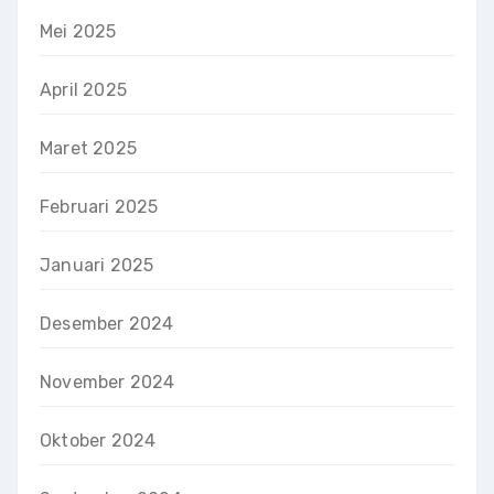
Mei 2025
April 2025
Maret 2025
Februari 2025
Januari 2025
Desember 2024
November 2024
Oktober 2024