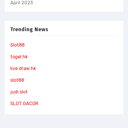
April 2023
Trending News
Slot88
togel hk
live draw hk
slot88
judi slot
SLOT GACOR