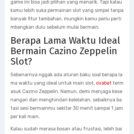
game ini bisa jadi pilihan yang menarik. Tapi kalau
kamu lebih suka permainan slot yang simpel tanpa
banyak fitur tambahan, mungkin kamu perlu perti
mbangkan dulu sebelum mulai bermain.
Berapa Lama Waktu Ideal
Bermain Cazino Zeppelin
Slot?
Sebenarnya nggak ada aturan baku soal berapa la
ma waktu yang ideal untuk main slot,
ovabet
term
asuk Cazino Zeppelin. Namun, demi menjaga kese
nangan dan menghindari kelelahan, sebaiknya ba
tasi sesi bermainmu sekitar 30 menit sampai 1 jam
per kali main.
Kalau sudah merasa bosan atau frustasi, lebih bai