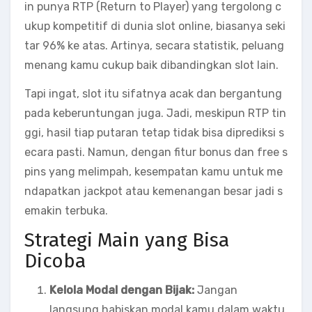
in punya RTP (Return to Player) yang tergolong c
ukup kompetitif di dunia slot online, biasanya seki
tar 96% ke atas. Artinya, secara statistik, peluang
menang kamu cukup baik dibandingkan slot lain.
Tapi ingat, slot itu sifatnya acak dan bergantung
pada keberuntungan juga. Jadi, meskipun RTP tin
ggi, hasil tiap putaran tetap tidak bisa diprediksi s
ecara pasti. Namun, dengan fitur bonus dan free s
pins yang melimpah, kesempatan kamu untuk me
ndapatkan jackpot atau kemenangan besar jadi s
emakin terbuka.
Strategi Main yang Bisa
Dicoba
Kelola Modal dengan Bijak:
Jangan
langsung habiskan modal kamu dalam waktu