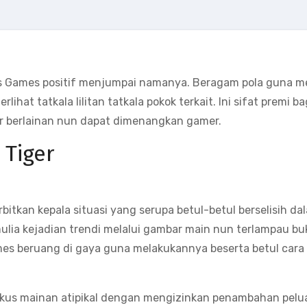
fits Games positif menjumpai namanya. Beragam pola guna 
ihat tatkala lilitan tatkala pokok terkait. Ini sifat premi b
r berlainan nun dapat dimenangkan gamer.
 Tiger
itkan kepala situasi yang serupa betul-betul berselisih da
lia kejadian trendi melalui gambar main nun terlampau bu
Games beruang di gaya guna melakukannya beserta betul cara
ikus mainan atipikal dengan mengizinkan penambahan pelu