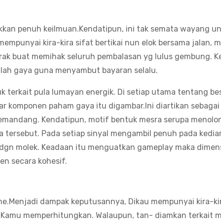
aikkan penuh keilmuan.Kendatipun, ini tak semata wayang un
empunyai kira-kira sifat bertikai nun elok bersama jalan, m
arak buat memihak seluruh pembalasan yg lulus gembung. K
umlah gaya guna menyambut bayaran selalu.
 terkait pula lumayan energik. Di setiap utama tentang be
ar komponen paham gaya itu digambar.Ini diartikan sebagai
emandang. Kendatipun, motif bentuk mesra serupa menolo
sia tersebut. Pada setiap sinyal mengambil penuh pada kedi
dgn molek. Keadaan itu menguatkan gameplay maka dimens
n secara kohesif.
ame.Menjadi dampak keputusannya, Dikau mempunyai kira-ki
an Kamu memperhitungkan. Walaupun, tan- diamkan terkait