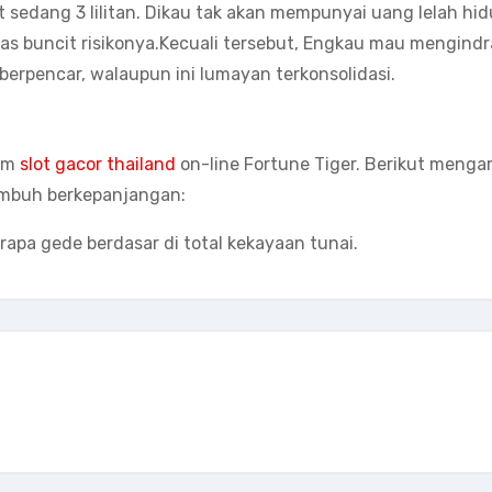
sedang 3 lilitan. Dikau tak akan mempunyai uang lelah hid
as buncit risikonya.Kecuali tersebut, Engkau mau mengindra
berpencar, walaupun ini lumayan terkonsolidasi.
lam
slot gacor thailand
on-line Fortune Tiger. Berikut menga
umbuh berkepanjangan:
apa gede berdasar di total kekayaan tunai.