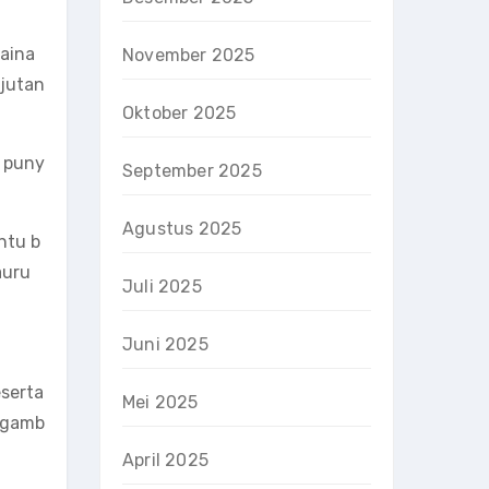
laina
November 2025
njutan
Oktober 2025
 puny
September 2025
Agustus 2025
ntu b
auru
Juli 2025
Juni 2025
eserta
Mei 2025
engamb
April 2025