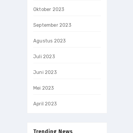
Oktober 2023
September 2023
Agustus 2023
Juli 2023
Juni 2023
Mei 2023
April 2023
Trending News