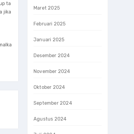
up ta
Maret 2025
 jika
Februari 2025
Januari 2025
malka
Desember 2024
November 2024
Oktober 2024
September 2024
Agustus 2024