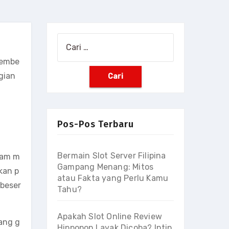
Cari
untuk:
membe
agian
Pos-Pos Terbaru
Bermain Slot Server Filipina
lam m
Gampang Menang: Mitos
kan p
atau Fakta yang Perlu Kamu
 beser
Tahu?
Apakah Slot Online Review
ang g
Hippopop Layak Dicoba? Intip