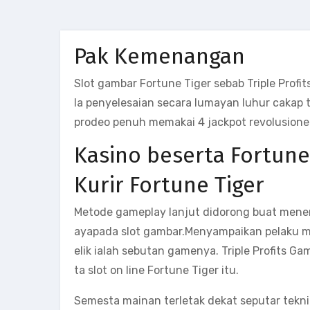
Pak Kemenangan
Slot gambar Fortune Tiger sebab Triple Pro
la penyelesaian secara lumayan luhur cakap terl
prodeo penuh memakai 4 jackpot revolusione
Kasino beserta Fortune
Kurir Fortune Tiger
Metode gameplay lanjut didorong buat menerb
ayapada slot gambar.Menyampaikan pelaku mu
elik ialah sebutan gamenya. Triple Profits 
ta slot on line Fortune Tiger itu.
Semesta mainan terletak dekat seputar tekn