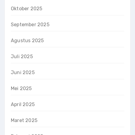
Oktober 2025
September 2025
Agustus 2025
Juli 2025
Juni 2025
Mei 2025
April 2025
Maret 2025