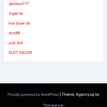
apizeus777
togel hk
live draw hk
slot88
judi slot
SLOT GACOR
|
Theme: Agencyup by
Proudly powered by WordPress
.
Themeansar