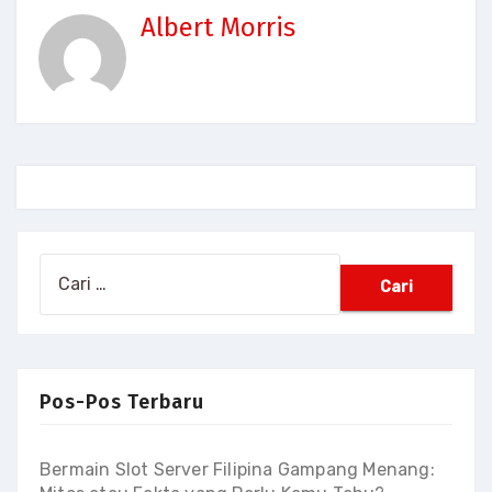
Albert Morris
Cari
untuk:
Pos-Pos Terbaru
Bermain Slot Server Filipina Gampang Menang: