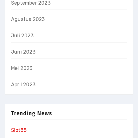
September 2023
Agustus 2023
Juli 2023
Juni 2023
Mei 2023
April 2023
Trending News
Slot88