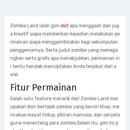
Zombie Land ialah gim
slot
apa menggaet dan jug
a kreatif siapa memberikan kejadian melakukan pe
rmainan siapa menggembirakan bagi sekumpulan
penggemarnya. Serta judul zombie yang menega
ngkan serta grafis apa menakjubkan, permainan in
i tentu hendak menciptakan Anda terpikat dari a
wal.
Fitur Permainan
Salah satu feature menarik dari Zombie Land mer
upakan ikon bertopik zombie yang berciri khas, me
ncakup mayat hidup, pikiran manusia, dan senjata
guna menentang para zombie.Selain itu, gim ini p