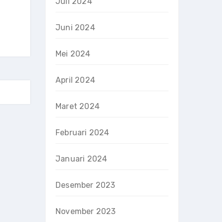
Juli 2024
Juni 2024
Mei 2024
April 2024
Maret 2024
Februari 2024
Januari 2024
Desember 2023
November 2023