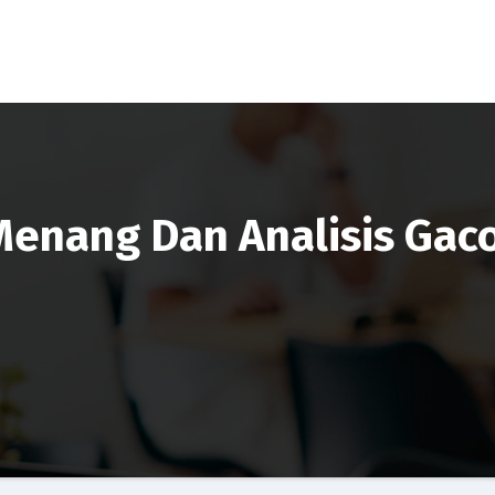
Menang Dan Analisis Gaco