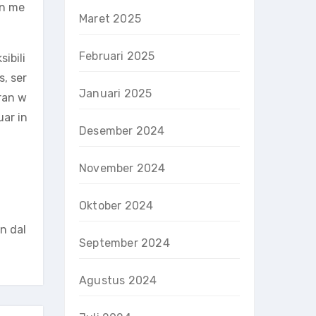
an me
Maret 2025
Februari 2025
ibili
, ser
Januari 2025
ran w
ar in
Desember 2024
November 2024
Oktober 2024
n dal
September 2024
Agustus 2024