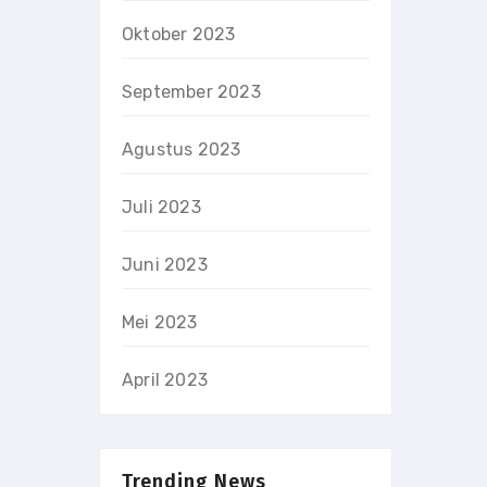
Oktober 2023
September 2023
Agustus 2023
Juli 2023
Juni 2023
Mei 2023
April 2023
Trending News