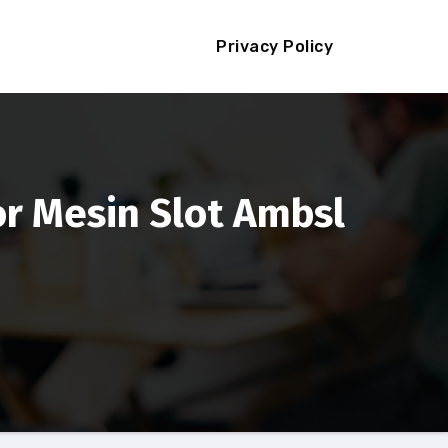
Privacy Policy
r Mesin Slot Ambsl