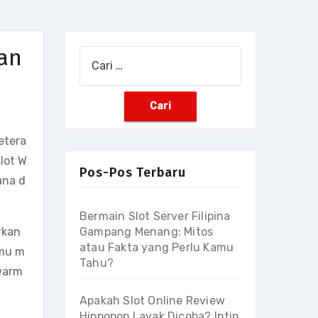
san
Cari
untuk:
etera
lot W
Pos-Pos Terbaru
ana d
Bermain Slot Server Filipina
rkan
Gampang Menang: Mitos
atau Fakta yang Perlu Kamu
amu m
Tahu?
Swarm
Apakah Slot Online Review
Hippopop Layak Dicoba? Intip