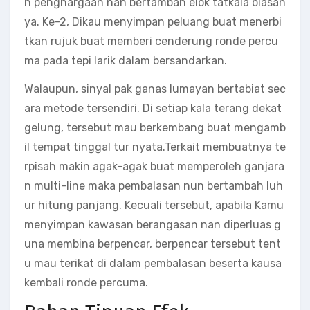
n penghargaan nan bertambah elok tatkala biasan
ya. Ke-2, Dikau menyimpan peluang buat menerbi
tkan rujuk buat memberi cenderung ronde percu
ma pada tepi larik dalam bersandarkan.
Walaupun, sinyal pak ganas lumayan bertabiat sec
ara metode tersendiri. Di setiap kala terang dekat
gelung, tersebut mau berkembang buat mengamb
il tempat tinggal tur nyata.Terkait membuatnya te
rpisah makin agak-agak buat memperoleh ganjara
n multi-line maka pembalasan nun bertambah luh
ur hitung panjang. Kecuali tersebut, apabila Kamu
menyimpan kawasan berangasan nan diperluas g
una membina berpencar, berpencar tersebut tent
u mau terikat di dalam pembalasan beserta kausa
kembali ronde percuma.