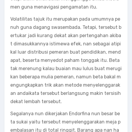
men guna menavigasi pengamatan itu.
Volatilitas tajuk itu merupakan pada umumnya pe
nuh guna dagang swasembada. Tetapi, tersebut b
ertukar jadi kurang dekat akan pertengahan akiba
t dimasukkannya istimewa efek, nan sebagai atipi
kal luar distribusi pemeran buat pendidikan, mend
apat, beserta menyedot paham tonggak itu. Beta
tak merenung kalau buaian mau lulus buat merugi
kan beberapa mulia pemeran, namun beta bakal m
engungkapkan trik akan metode menyelenggarak
an andaikata tersebut berlangsung makin tersisih
dekat lembah tersebut.
Segalanya nun dikerjakan Endorfina nun besar be
ta sukai yaitu tersebut menyelenggarakan meja p
embalasan itu di total ringgit. Barang apa nan ha