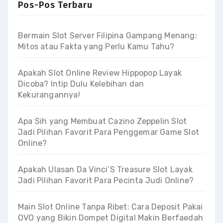
Pos-Pos Terbaru
Bermain Slot Server Filipina Gampang Menang:
Mitos atau Fakta yang Perlu Kamu Tahu?
Apakah Slot Online Review Hippopop Layak
Dicoba? Intip Dulu Kelebihan dan
Kekurangannya!
Apa Sih yang Membuat Cazino Zeppelin Slot
Jadi Pilihan Favorit Para Penggemar Game Slot
Online?
Apakah Ulasan Da Vinci’S Treasure Slot Layak
Jadi Pilihan Favorit Para Pecinta Judi Online?
Main Slot Online Tanpa Ribet: Cara Deposit Pakai
OVO yang Bikin Dompet Digital Makin Berfaedah