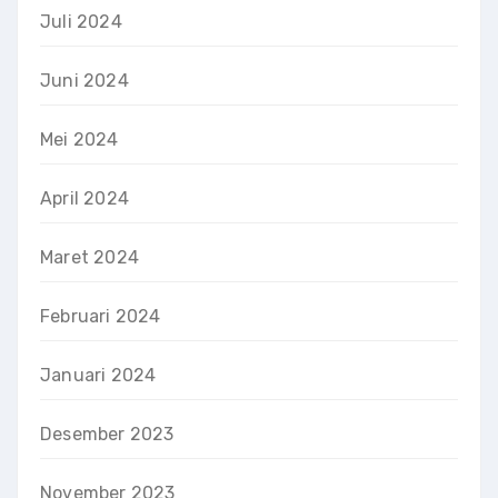
Juli 2024
Juni 2024
Mei 2024
April 2024
Maret 2024
Februari 2024
Januari 2024
Desember 2023
November 2023