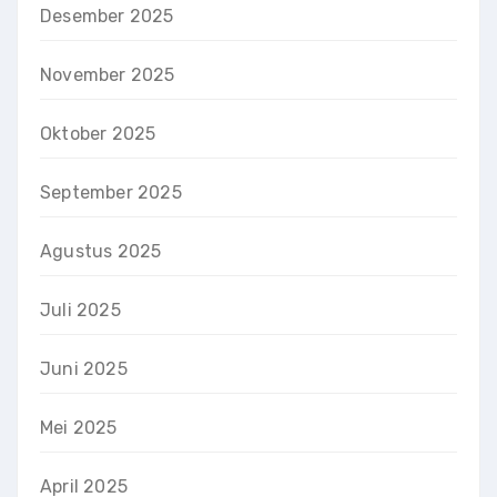
Desember 2025
November 2025
Oktober 2025
September 2025
Agustus 2025
Juli 2025
Juni 2025
Mei 2025
April 2025