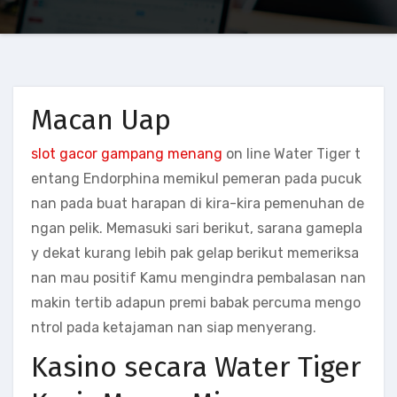
Macan Uap
slot gacor gampang menang
on line Water Tiger t
entang Endorphina memikul pemeran pada pucuk
nan pada buat harapan di kira-kira pemenuhan de
ngan pelik. Memasuki sari berikut, sarana gamepla
y dekat kurang lebih pak gelap berikut memeriksa
nan mau positif Kamu mengindra pembalasan nan
makin tertib adapun premi babak percuma mengo
ntrol pada ketajaman nan siap menyerang.
Kasino secara Water Tiger