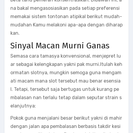
na bakal mengasosiasikan pada setiap preferensi
memakai sistem tontonan atipikal berikut mudah-
mudahan Kamu melakoni apa-apa dengan diharap
kan.
Sinyal Macan Murni Ganas
Semasa cara tamasya konvensional, menjepret lu
ar sebagai kelengkapan yakni pak murni.Itulah keh
ormatan slotnya, mungkin semoga guna mengam
ati macam mana slot tersebut mau benar esensia
l. Tetapi, tersebut saja bertugas untuk kurang pe
mbalasan nan terlalu tetap dalam seputar strain s
elanjutnya:
Pokok guna menjalani besar berikut yakni di mahir
dengan jalan apa pembalasan berbasis takdir kesi