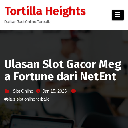
Skip
Tortilla Heights
to
content
Daftar Judi Online Terbaik
Ulasan Slot Gacor Meg
a Fortune dari NetEnt
Slot Online
Jan 15, 2025
#situs slot online terbaik