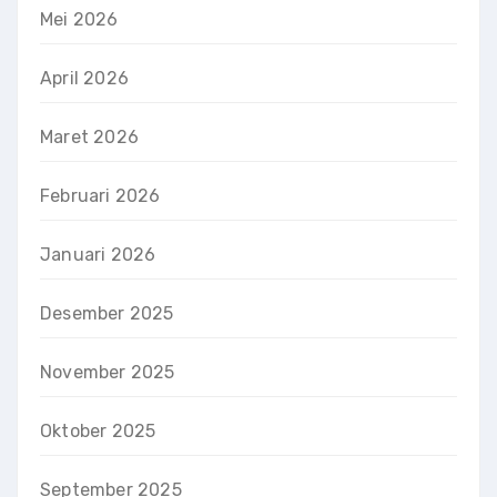
Mei 2026
April 2026
Maret 2026
Februari 2026
Januari 2026
Desember 2025
November 2025
Oktober 2025
September 2025