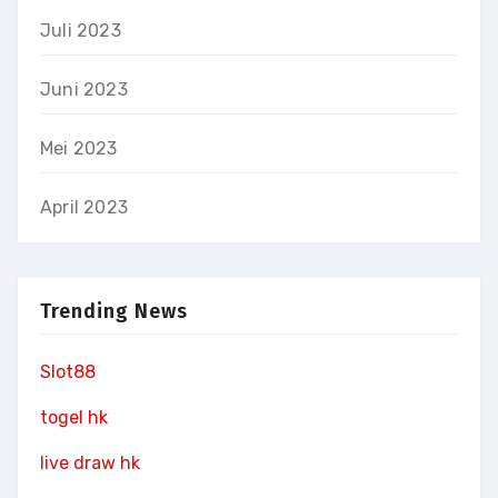
Juli 2023
Juni 2023
Mei 2023
April 2023
Trending News
Slot88
togel hk
live draw hk