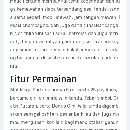
Mega Fortune mempunyai tema kebendaan dan ju
ga kemewahan siapa terpandang asal tanda-tand
a sama seperti mobil mewah, jam tangan mewah, l
okasi champagne, dan juga dana tunai.Rancanga
n slot online ini satu sekali berkelas dan juga men
arik, dengan visual yang berujung serta animasi y
ang smooth. Para pemain bakal merasa mirip seda
ng bertempat di salah satu pesta berkilau pada du
nia.
Fitur Permainan
Slot Mega Fortune punya 5 roll serta 25 pay lines,
bersama ciri-ciri mirip Wild tanda, Tebar simbol, Gr
atis Putaran, serta Bonus Gim. Wild tanda digamb
arkan sebagai bahtera pesiar berkilau dan juga ma
mpu mengubah ikon lain bagi menciptakan gabun