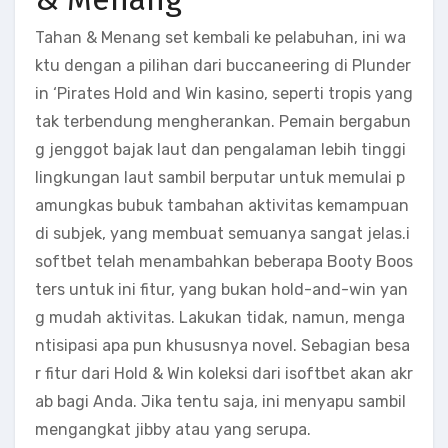
Tahan & Menang set kembali ke pelabuhan, ini wa
ktu dengan a pilihan dari buccaneering di Plunder
in ‘Pirates Hold and Win kasino, seperti tropis yang
tak terbendung mengherankan. Pemain bergabun
g jenggot bajak laut dan pengalaman lebih tinggi
lingkungan laut sambil berputar untuk memulai p
amungkas bubuk tambahan aktivitas kemampuan
di subjek, yang membuat semuanya sangat jelas.i
softbet telah menambahkan beberapa Booty Boos
ters untuk ini fitur, yang bukan hold-and-win yan
g mudah aktivitas. Lakukan tidak, namun, menga
ntisipasi apa pun khususnya novel. Sebagian besa
r fitur dari Hold & Win koleksi dari isoftbet akan akr
ab bagi Anda. Jika tentu saja, ini menyapu sambil
mengangkat jibby atau yang serupa.