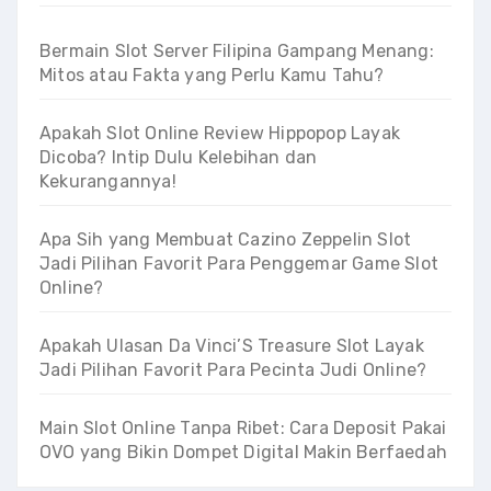
Bermain Slot Server Filipina Gampang Menang:
Mitos atau Fakta yang Perlu Kamu Tahu?
Apakah Slot Online Review Hippopop Layak
Dicoba? Intip Dulu Kelebihan dan
Kekurangannya!
Apa Sih yang Membuat Cazino Zeppelin Slot
Jadi Pilihan Favorit Para Penggemar Game Slot
Online?
Apakah Ulasan Da Vinci’S Treasure Slot Layak
Jadi Pilihan Favorit Para Pecinta Judi Online?
Main Slot Online Tanpa Ribet: Cara Deposit Pakai
OVO yang Bikin Dompet Digital Makin Berfaedah