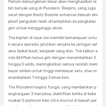
Pemain kemungkinan besar akan menghasilkan le
bih banyak uang di Plunderin ‘Respins, yang juga
sarat dengan Booty Booster enhancer.Sebuah eks
plosif pengubah telah ditambahkan ke pangkalan
gim untuk mengganggu aliran.
The kapten di layar sisi memiliki kemampuan untu
k secara sporadis jatuhkan senjata ke jaringan sel
ama tipikal bulat, bergeser sang ikon. The kalkun a
nda Aktifkan bonus gim dengan menambahkan 3
hingga 5 wilds, meningkatkan semua rendah mem
bayar simbol untuk tinggi membayar satu, atau m
enambahkan 1 hingga 3 emas koin.
The Plunderin’respins fungsi, yang memberikan p
enghargaan 3 menyiksa, diaktifkan ketika di keba
nyakan 5 platinum koin citra muncul di bawah per