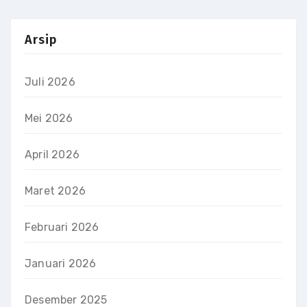
Arsip
Juli 2026
Mei 2026
April 2026
Maret 2026
Februari 2026
Januari 2026
Desember 2025