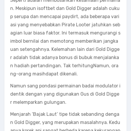
Seperti adalah membosankan kesamaan permaina
n. Meskipun isoftbet dan Gold Digger adalah cuku
p serupa dan mencapai paydirt, ada beberapa vari
asi yang menyebabkan Pirate Looter jatuhkan seb
agian luar biasa faktor. Ini termasuk mengurangi s
imbol bernilai dan memotong memberikan jangka
uan setengahnya. Kelemahan lain dari Gold Digge
r adalah tidak adanya bonus di bubuk menjalanka
n hadiah pertandingan. Tak terhitungNamun, ora
ng-orang masihdapat dikenali.
Namun sang pondasi permainan badai modulator i
dentik dengan yang digunakan Gus di Gold Digge
r melemparkan gulungan.
Menjarah ‘Bajak Laut’ tipe tidak sebanding denga
n Gold Digger, yang merupakan masalahnya. Kedu
anya korek api sangat berbeda karena kekurangan