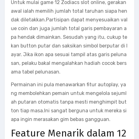
Untuk mulai game 12 Zodiacs slot online, gerakan
awal ialah memilih jumlah total taruhan siapa hen
dak diletakkan.Partisipan dapat menyesuaikan val
ue coin dan juga jumlah total garis pembayaran a
pa hendak dimainkan. Sesudah yang itu, cukup te
kan button putar dan saksikan simbol berputar di l
ayar. Jika ikon apa sesuai tampil atas garis peluna
san, pelaku bakal mengalahkan hadiah cocok bers
ama tabel pelunasan.
Permainan ini pula menawarkan fitur autoplay, ya
ng membolehkan pemain untuk mengelola sejuml
ah putaran otomatis tanpa mesti menghimpit but
ton tiap masa.Ini sangat berguna untuk mereka si
apa ingin merasakan gim bebas gangguan.
Feature Menarik dalam 12