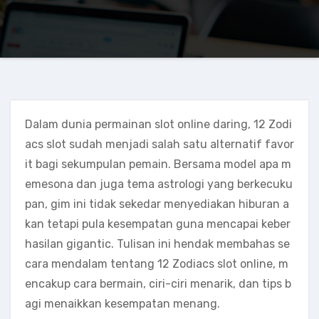
Dalam dunia permainan slot online daring, 12 Zodi
acs slot sudah menjadi salah satu alternatif favor
it bagi sekumpulan pemain. Bersama model apa m
emesona dan juga tema astrologi yang berkecuku
pan, gim ini tidak sekedar menyediakan hiburan a
kan tetapi pula kesempatan guna mencapai keber
hasilan gigantic. Tulisan ini hendak membahas se
cara mendalam tentang 12 Zodiacs slot online, m
encakup cara bermain, ciri-ciri menarik, dan tips b
agi menaikkan kesempatan menang.