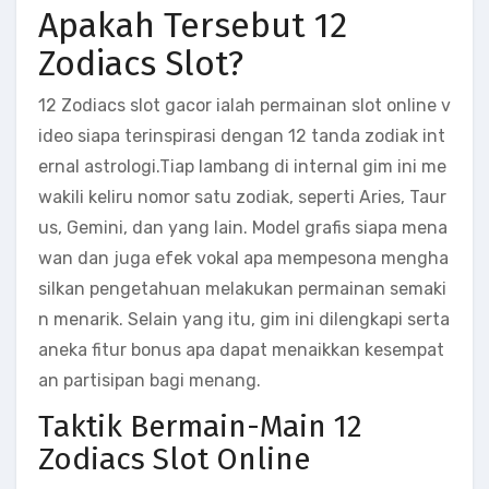
Apakah Tersebut 12
Zodiacs Slot?
12 Zodiacs slot gacor ialah permainan slot online v
ideo siapa terinspirasi dengan 12 tanda zodiak int
ernal astrologi.Tiap lambang di internal gim ini me
wakili keliru nomor satu zodiak, seperti Aries, Taur
us, Gemini, dan yang lain. Model grafis siapa mena
wan dan juga efek vokal apa mempesona mengha
silkan pengetahuan melakukan permainan semaki
n menarik. Selain yang itu, gim ini dilengkapi serta
aneka fitur bonus apa dapat menaikkan kesempat
an partisipan bagi menang.
Taktik Bermain-Main 12
Zodiacs Slot Online