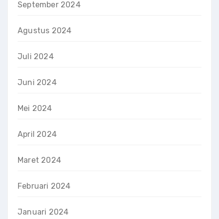
September 2024
Agustus 2024
Juli 2024
Juni 2024
Mei 2024
April 2024
Maret 2024
Februari 2024
Januari 2024