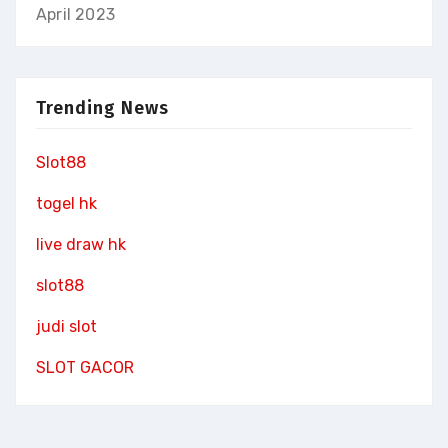
April 2023
Trending News
Slot88
togel hk
live draw hk
slot88
judi slot
SLOT GACOR