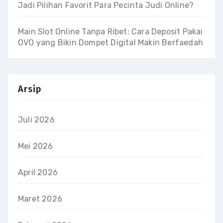
Jadi Pilihan Favorit Para Pecinta Judi Online?
Main Slot Online Tanpa Ribet: Cara Deposit Pakai
OVO yang Bikin Dompet Digital Makin Berfaedah
Arsip
Juli 2026
Mei 2026
April 2026
Maret 2026