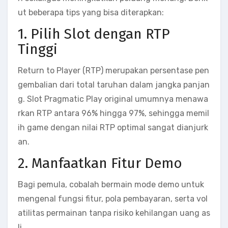
ut beberapa tips yang bisa diterapkan:
1. Pilih Slot dengan RTP
Tinggi
Return to Player (RTP) merupakan persentase pen
gembalian dari total taruhan dalam jangka panjan
g. Slot Pragmatic Play original umumnya menawa
rkan RTP antara 96% hingga 97%, sehingga memil
ih game dengan nilai RTP optimal sangat dianjurk
an.
2. Manfaatkan Fitur Demo
Bagi pemula, cobalah bermain mode demo untuk
mengenal fungsi fitur, pola pembayaran, serta vol
atilitas permainan tanpa risiko kehilangan uang as
li.