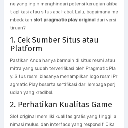
ne yang ingin menghindari potensi kerugian akiba
t aplikasi atau situs abal-abal. Lalu, bagaimana me
mbedakan
slot pragmatic play original
dari versi
tiruan?
1. Cek Sumber Situs atau
Platform
Pastikan Anda hanya bermain di situs resmi atau
mitra yang sudah terverifikasi oleh Pragmatic Pla
y. Situs resmi biasanya menampilkan logo resmi Pr
agmatic Play beserta sertifikasi dari lembaga perj
udian yang kredibel.
2. Perhatikan Kualitas Game
Slot original memiliki kualitas grafis yang tinggi, a
nimasi mulus, dan interface yang responsif. Jika