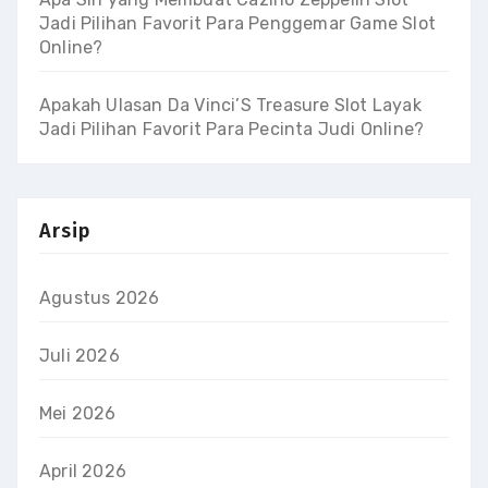
Jadi Pilihan Favorit Para Penggemar Game Slot
Online?
Apakah Ulasan Da Vinci’S Treasure Slot Layak
Jadi Pilihan Favorit Para Pecinta Judi Online?
Arsip
Agustus 2026
Juli 2026
Mei 2026
April 2026