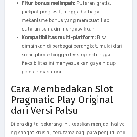
Fitur bonus melimpah:
Putaran gratis,
jackpot progresif, hingga berbagai
mekanisme bonus yang membuat tiap
putaran semakin mengasyikkan.
Kompatibilitas multi-platform:
Bisa
dimainkan di berbagai perangkat, mulai dari
smartphone hingga desktop, sehingga
fleksibilitas ini menyesuaikan gaya hidup
pemain masa kini.
Cara Membedakan Slot
Pragmatic Play Original
dari Versi Palsu
Di era digital sekarang ini, keaslian menjadi hal ya
ng sangat krusial, terutama bagi para penjudi onli