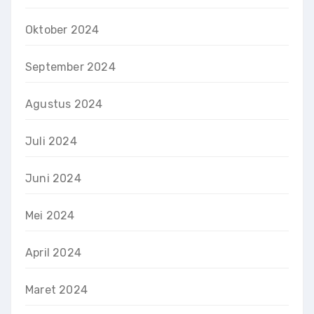
Oktober 2024
September 2024
Agustus 2024
Juli 2024
Juni 2024
Mei 2024
April 2024
Maret 2024