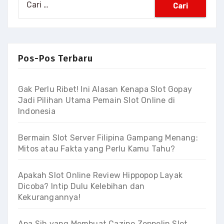
untuk:
Pos-Pos Terbaru
Gak Perlu Ribet! Ini Alasan Kenapa Slot Gopay
Jadi Pilihan Utama Pemain Slot Online di
Indonesia
Bermain Slot Server Filipina Gampang Menang:
Mitos atau Fakta yang Perlu Kamu Tahu?
Apakah Slot Online Review Hippopop Layak
Dicoba? Intip Dulu Kelebihan dan
Kekurangannya!
Apa Sih yang Membuat Cazino Zeppelin Slot