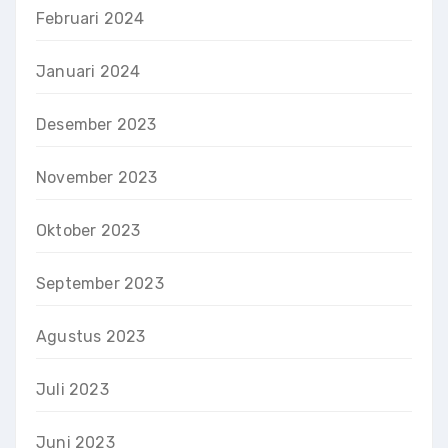
Februari 2024
Januari 2024
Desember 2023
November 2023
Oktober 2023
September 2023
Agustus 2023
Juli 2023
Juni 2023