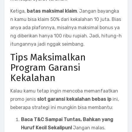
Ketiga,
batas maksimal klaim
. Jangan bayangka
n kamu bisa klaim 50% dari kekalahan 10 juta. Bias
anya ada plafonnya, misalnya maksimal bonus ya
ng diberikan hanya 100 ribu rupiah. Jadi, hitung-h
itungannya jadi nggak seimbang.
Tips Maksimalkan
Program Garansi
Kekalahan
Kalau kamu tetap ingin mencoba memanfaatkan
promo jenis
slot garansi kekalahan bebas ip
ini,
beberapa strategi ini mungkin bisa membantu:
Baca T&C Sampai Tuntas, Bahkan yang
Huruf Kecil Sekalipun!
Jangan malas.