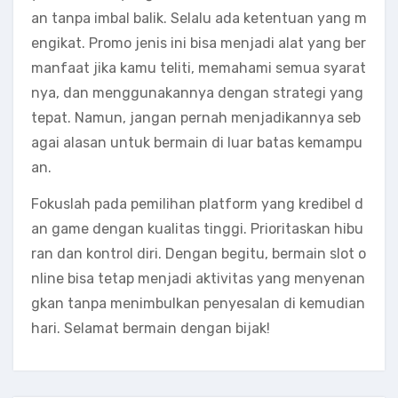
an tanpa imbal balik. Selalu ada ketentuan yang m
engikat. Promo jenis ini bisa menjadi alat yang ber
manfaat jika kamu teliti, memahami semua syarat
nya, dan menggunakannya dengan strategi yang
tepat. Namun, jangan pernah menjadikannya seb
agai alasan untuk bermain di luar batas kemampu
an.
Fokuslah pada pemilihan platform yang kredibel d
an game dengan kualitas tinggi. Prioritaskan hibu
ran dan kontrol diri. Dengan begitu, bermain slot o
nline bisa tetap menjadi aktivitas yang menyenan
gkan tanpa menimbulkan penyesalan di kemudian
hari. Selamat bermain dengan bijak!