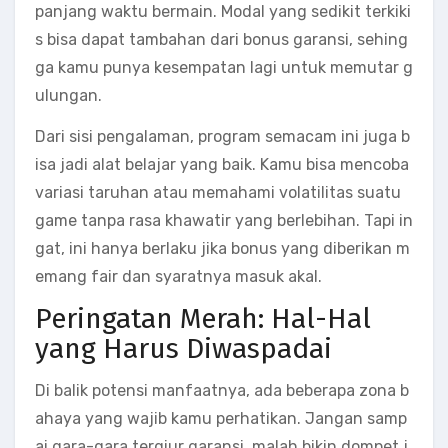
panjang waktu bermain. Modal yang sedikit terkiki
s bisa dapat tambahan dari bonus garansi, sehing
ga kamu punya kesempatan lagi untuk memutar g
ulungan.
Dari sisi pengalaman, program semacam ini juga b
isa jadi alat belajar yang baik. Kamu bisa mencoba
variasi taruhan atau memahami volatilitas suatu
game tanpa rasa khawatir yang berlebihan. Tapi in
gat, ini hanya berlaku jika bonus yang diberikan m
emang fair dan syaratnya masuk akal.
Peringatan Merah: Hal-Hal
yang Harus Diwaspadai
Di balik potensi manfaatnya, ada beberapa zona b
ahaya yang wajib kamu perhatikan. Jangan samp
ai gara-gara tergiur garansi, malah bikin dompet j