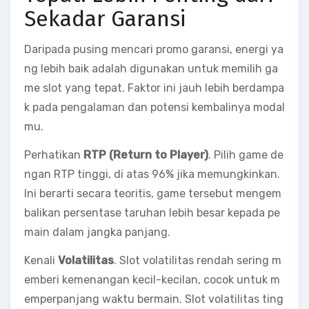
Sekadar Garansi
Daripada pusing mencari promo garansi, energi ya
ng lebih baik adalah digunakan untuk memilih ga
me slot yang tepat. Faktor ini jauh lebih berdampa
k pada pengalaman dan potensi kembalinya modal
mu.
Perhatikan
RTP (Return to Player)
. Pilih game de
ngan RTP tinggi, di atas 96% jika memungkinkan.
Ini berarti secara teoritis, game tersebut mengem
balikan persentase taruhan lebih besar kepada pe
main dalam jangka panjang.
Kenali
Volatilitas
. Slot volatilitas rendah sering m
emberi kemenangan kecil-kecilan, cocok untuk m
emperpanjang waktu bermain. Slot volatilitas ting