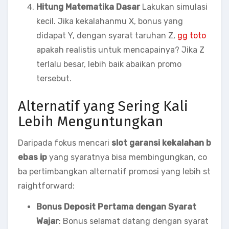
Hitung Matematika Dasar
Lakukan simulasi
kecil. Jika kekalahanmu X, bonus yang
didapat Y, dengan syarat taruhan Z,
gg toto
apakah realistis untuk mencapainya? Jika Z
terlalu besar, lebih baik abaikan promo
tersebut.
Alternatif yang Sering Kali
Lebih Menguntungkan
Daripada fokus mencari
slot garansi kekalahan b
ebas ip
yang syaratnya bisa membingungkan, co
ba pertimbangkan alternatif promosi yang lebih st
raightforward:
Bonus Deposit Pertama dengan Syarat
Wajar
: Bonus selamat datang dengan syarat