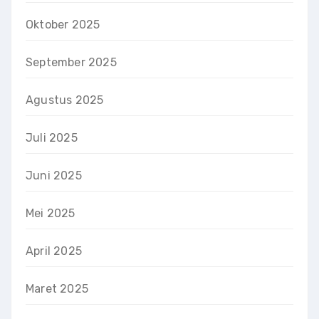
Oktober 2025
September 2025
Agustus 2025
Juli 2025
Juni 2025
Mei 2025
April 2025
Maret 2025