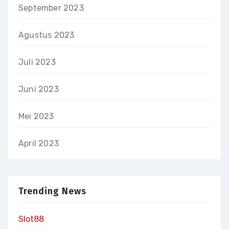
September 2023
Agustus 2023
Juli 2023
Juni 2023
Mei 2023
April 2023
Trending News
Slot88