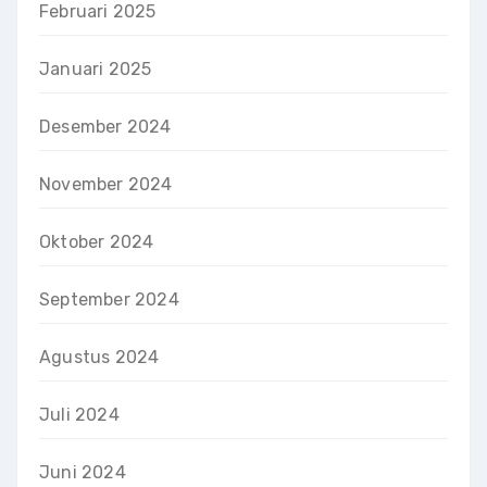
Februari 2025
Januari 2025
Desember 2024
November 2024
Oktober 2024
September 2024
Agustus 2024
Juli 2024
Juni 2024