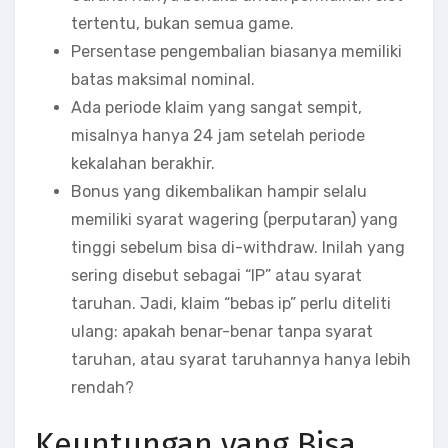
tertentu, bukan semua game.
Persentase pengembalian biasanya memiliki
batas maksimal nominal.
Ada periode klaim yang sangat sempit,
misalnya hanya 24 jam setelah periode
kekalahan berakhir.
Bonus yang dikembalikan hampir selalu
memiliki syarat wagering (perputaran) yang
tinggi sebelum bisa di-withdraw. Inilah yang
sering disebut sebagai “IP” atau syarat
taruhan. Jadi, klaim “bebas ip” perlu diteliti
ulang: apakah benar-benar tanpa syarat
taruhan, atau syarat taruhannya hanya lebih
rendah?
Keuntungan yang Bisa