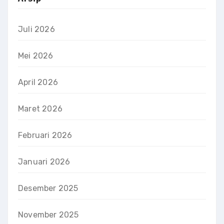
Juli 2026
Mei 2026
April 2026
Maret 2026
Februari 2026
Januari 2026
Desember 2025
November 2025