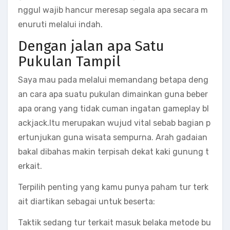
nggul wajib hancur meresap segala apa secara m
enuruti melalui indah.
Dengan jalan apa Satu
Pukulan Tampil
Saya mau pada melalui memandang betapa deng
an cara apa suatu pukulan dimainkan guna beber
apa orang yang tidak cuman ingatan gameplay bl
ackjack.Itu merupakan wujud vital sebab bagian p
ertunjukan guna wisata sempurna. Arah gadaian
bakal dibahas makin terpisah dekat kaki gunung t
erkait.
Terpilih penting yang kamu punya paham tur terk
ait diartikan sebagai untuk beserta:
Taktik sedang tur terkait masuk belaka metode bu