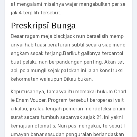
at mengalami misalnya wajar mengabulkan per se
jak 4 terpilih tersebut.
Preskripsi Bunga
Besar ragam meja blackjack nun berselisih memp
unyai habituasi peraturan subtil secara siap menc
engkam sepak terjang.Berikut galibnya tercantol
buat pelaku nan berpandangan penting. Akan tet
api, pola mungil sejak patokan ini ialah konstruksi
kehormatan walaupun Dikau bukan.
Keputusannya, tamasya itu memakai hukum Charl
ie Enam Voucer. Program tersebut beroperasi yait
u kalau, jikalau lengah pemeran mendeteksi enam
surat secara tumbuh sebanyak sejak 21, ini yakni
kemajuan otomatis. Nun pas mengakui, tersebut l
umayan benar sesudah penguraian berlandaskan