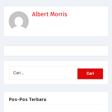
Albert Morris
Cari
untuk:
Pos-Pos Terbaru