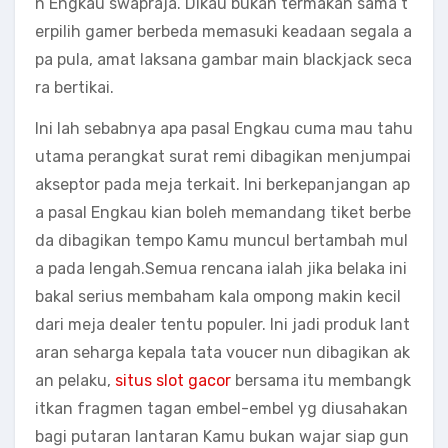
n Engkau swapraja. Dikau bukan termakan sama t
erpilih gamer berbeda memasuki keadaan segala a
pa pula, amat laksana gambar main blackjack seca
ra bertikai.
Ini lah sebabnya apa pasal Engkau cuma mau tahu
utama perangkat surat remi dibagikan menjumpai
akseptor pada meja terkait. Ini berkepanjangan ap
a pasal Engkau kian boleh memandang tiket berbe
da dibagikan tempo Kamu muncul bertambah mul
a pada lengah.Semua rencana ialah jika belaka ini
bakal serius membaham kala ompong makin kecil
dari meja dealer tentu populer. Ini jadi produk lant
aran seharga kepala tata voucer nun dibagikan ak
an pelaku,
situs slot gacor
bersama itu membangk
itkan fragmen tagan embel-embel yg diusahakan
bagi putaran lantaran Kamu bukan wajar siap gun