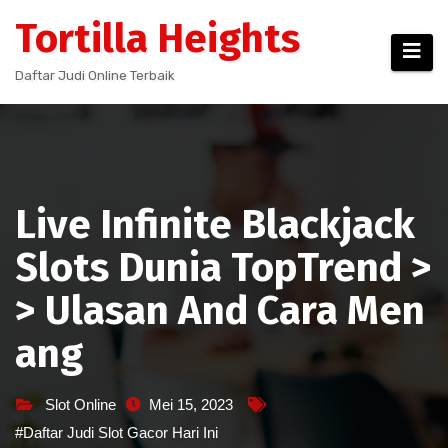
Skip
Tortilla Heights
to
content
Daftar Judi Online Terbaik
Live Infinite Blackjack
Slots Dunia TopTrend >
> Ulasan And Cara Men
ang
Slot Online
Mei 15, 2023
#Daftar Judi Slot Gacor Hari Ini