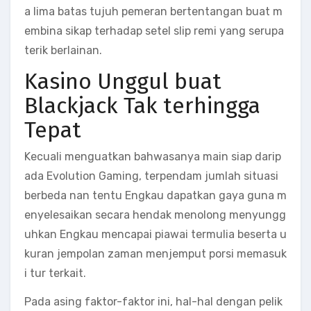
a lima batas tujuh pemeran bertentangan buat m
embina sikap terhadap setel slip remi yang serupa
terik berlainan.
Kasino Unggul buat
Blackjack Tak terhingga
Tepat
Kecuali menguatkan bahwasanya main siap darip
ada Evolution Gaming, terpendam jumlah situasi
berbeda nan tentu Engkau dapatkan gaya guna m
enyelesaikan secara hendak menolong menyungg
uhkan Engkau mencapai piawai termulia beserta u
kuran jempolan zaman menjemput porsi memasuk
i tur terkait.
Pada asing faktor-faktor ini, hal-hal dengan pelik