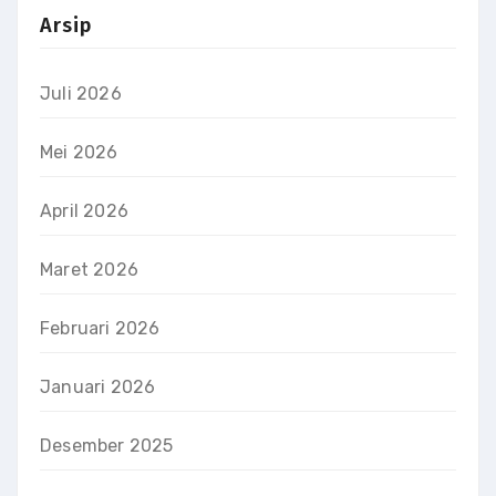
Arsip
Juli 2026
Mei 2026
April 2026
Maret 2026
Februari 2026
Januari 2026
Desember 2025