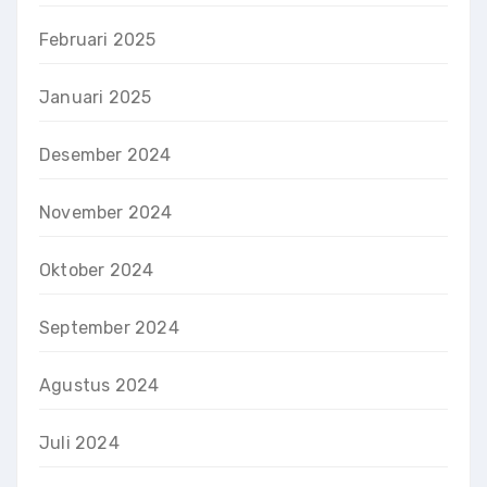
Februari 2025
Januari 2025
Desember 2024
November 2024
Oktober 2024
September 2024
Agustus 2024
Juli 2024