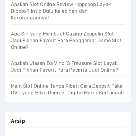
Apakah Slot Online Review Hippopop Layak
Dicoba? Intip Dulu Kelebihan dan
Kekurangannya!
Apa Sih yang Membuat Cazino Zeppelin Slot
Jadi Pilihan Favorit Para Penggemar Game Slot
Online?
Apakah Ulasan Da Vinci’S Treasure Slot Layak
Jadi Pilihan Favorit Para Pecinta Judi Online?
Main Slot Online Tanpa Ribet: Cara Deposit Pakai
OVO yang Bikin Dompet Digital Makin Berfaedah
Arsip