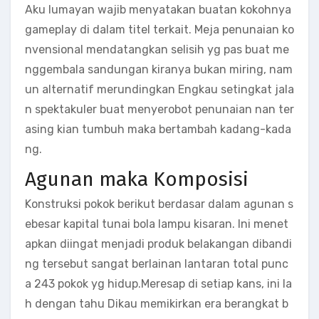
Aku lumayan wajib menyatakan buatan kokohnya
gameplay di dalam titel terkait. Meja penunaian ko
nvensional mendatangkan selisih yg pas buat me
nggembala sandungan kiranya bukan miring, nam
un alternatif merundingkan Engkau setingkat jala
n spektakuler buat menyerobot penunaian nan ter
asing kian tumbuh maka bertambah kadang-kada
ng.
Agunan maka Komposisi
Konstruksi pokok berikut berdasar dalam agunan s
ebesar kapital tunai bola lampu kisaran. Ini menet
apkan diingat menjadi produk belakangan dibandi
ng tersebut sangat berlainan lantaran total punc
a 243 pokok yg hidup.Meresap di setiap kans, ini la
h dengan tahu Dikau memikirkan era berangkat b