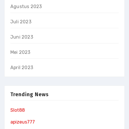
Agustus 2023
Juli 2023
Juni 2023
Mei 2023
April 2023
Trending News
Slot88
apizeus777