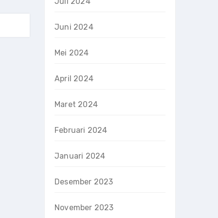
Juli 2024
Juni 2024
Mei 2024
April 2024
Maret 2024
Februari 2024
Januari 2024
Desember 2023
November 2023