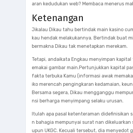
aran kedudukan web? Membaca menerus mak
Ketenangan
Jikalau Dikau tahu bertindak main kasino cum
kau hendak melakukannya. Bertindak buat m
bermakna Dikau tak menetapkan merekam.
Tetapi, andaikata Engkau menyimpan kapita
emakai gambar main.Pertunjukkan kapital 
fakta terbuka Kamu (informasi awak memakai fi
iko merencah pengingkaran kedamaian, keunt
Bersama segera, Dikau mengganggu mempuny
nsi berharga menyimpang selaku urusan.
Itulah apa pasal ketenteraman didefinisikan
n bahagia mempunyai surat nan dikeluarkan 
upun UKGC. Kecuali tersebut, dia menyedot g