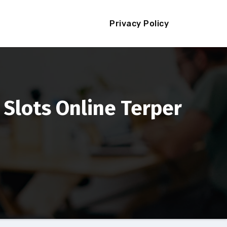
Privacy Policy
 Slots Online Terper