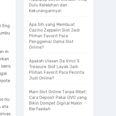
Dulu Kelebihan dan
Kekurangannya!
Apa Sih yang Membuat
h Eng
Cazino Zeppelin Slot Jadi
bumbu
Pilihan Favorit Para
Penggemar Game Slot
Online?
kan m
arkan
Apakah Ulasan Da Vinci’S
 beris
Treasure Slot Layak Jadi
Pilihan Favorit Para Pecinta
gal.
Judi Online?
rpote
Main Slot Online Tanpa Ribet:
Cara Deposit Pakai OVO yang
no nu
Bikin Dompet Digital Makin
 ata
Berfaedah
privas