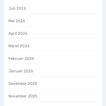
Juli 2026
Mei 2026
April 2026
Maret 2026
Februari 2026
Januari 2026
Desember 2025
November 2025