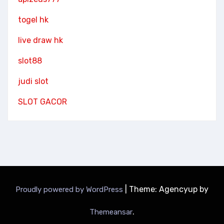
togel hk
live draw hk
slot88
judi slot
SLOT GACOR
|
Theme: Agencyup by
Proudly powered by WordPress
.
Themeansar