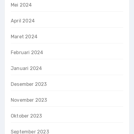
Mei 2024
April 2024
Maret 2024
Februari 2024
Januari 2024
Desember 2023
November 2023
Oktober 2023
September 2023