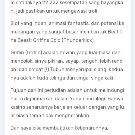
m setidaknya 22.222 kesempatan sang bayangka
n, jadi pastikan untuk mengawasi trofi.
Slot yang indah, animasi fantastis, dan potensi ke
menangan yang sangat besar membentuk Beat t
he Beast: Griffins Gold (Thunderkick).
Griffin (Griffin) adalah hewan yang luar biasa dan
mencolok.Isinya pikiran, sayap, tengah, lebih rend
ah, dan empat (!) Tubuh menyerupai elang. Kedua
nya adalah kuda telinga dan singa-singa kaki.
Tujuan dari ini perjudian adalah untuk melindungi
harta digambarkan dalam Yunani mitologi. Bahwa
kasino seharusnya berjalan keluar dengan yang lu
ar biasa tema tidak mengherankan.
Dan saya bisa membuktikan kebenarannya.