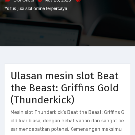
#situs judi slot online terpercaya
Ulasan mesin slot Beat
the Beast: Griffins Gold
(Thunderkick)
Mesin slot Thunderkick’s Beat the Beast: Griffins G
old luar biasa, dengan hebat varian dan sangat be
sar mendapatkan potensi. Kemenangan maksimu